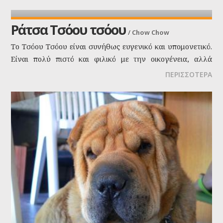
Ράτσα Τσόου τσόου
/
Chow Chow
Το Τσόου Τσόου είναι συνήθως ευγενικό και υπομονετικό.
Είναι πολύ πιστό και φιλικό με την οικογένεια, αλλά
συγκρατημένο με τους ξένους. Συνήθως δένεται
ΠΕΡΙΣΣΟΤΕΡΑ
συναισθηματικά και είναι ιδιαίτερα προστατευτικό με ένα
μέλος της οικογένειας.