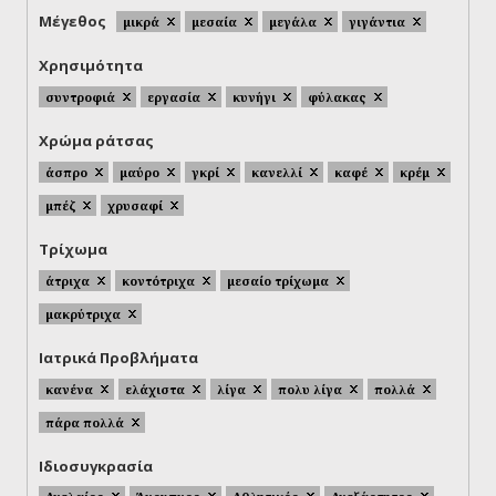
Μέγεθος
μικρά
μεσαία
μεγάλα
γιγάντια
Χρησιμότητα
συντροφιά
εργασία
κυνήγι
φύλακας
Χρώμα ράτσας
άσπρο
μαύρο
γκρί
κανελλί
καφέ
κρέμ
μπέζ
χρυσαφί
Τρίχωμα
άτριχα
κοντότριχα
μεσαίο τρίχωμα
μακρύτριχα
Ιατρικά Προβλήματα
κανένα
ελάχιστα
λίγα
πολυ λίγα
πολλά
πάρα πολλά
Ιδιοσυγκρασία