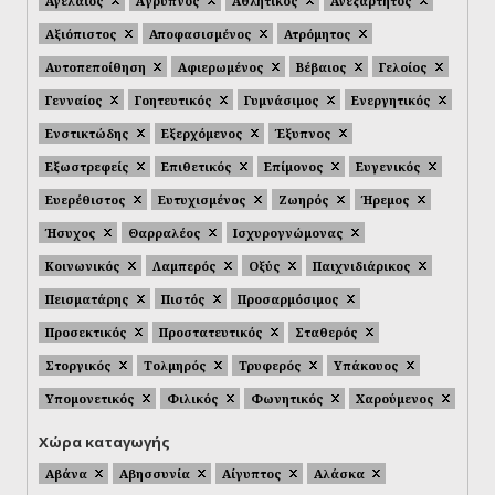
Αγελαίος
Άγρυπνος
Αθλητικός
Ανεξάρτητος
Αξιόπιστος
Αποφασισμένος
Ατρόμητος
Αυτοπεποίθηση
Αφιερωμένος
Βέβαιος
Γελοίος
Γενναίος
Γοητευτικός
Γυμνάσιμος
Ενεργητικός
Ενστικτώδης
Εξερχόμενος
Έξυπνος
Εξωστρεφείς
Επιθετικός
Επίμονος
Ευγενικός
Ευερέθιστος
Ευτυχισμένος
Ζωηρός
Ήρεμος
Ήσυχος
Θαρραλέος
Ισχυρογνώμονας
Κοινωνικός
Λαμπερός
Οξύς
Παιχνιδιάρικος
Πεισματάρης
Πιστός
Προσαρμόσιμος
Προσεκτικός
Προστατευτικός
Σταθερός
Στοργικός
Τολμηρός
Τρυφερός
Υπάκουος
Υπομονετικός
Φιλικός
Φωνητικός
Χαρούμενος
Χώρα καταγωγής
Αβάνα
Αβησσυνία
Αίγυπτος
Αλάσκα