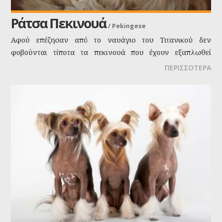
Ράτσα Πεκινουά
/
Pekingese
Αφού επέζησαν από το ναυάγιο του Τιτανικού δεν
φοβούνται τίποτα τα πεκινουά που έχουν εξαπλωθεί
ταχύτατα σε όλο το κόσμο. Στην αρχή η φυλή
ΠΕΡΙΣΣΟΤΕΡΑ
δημιουργήθηκε για τις κυρίες των κινέζων αυτοκρατόρων,
κυρίως για τις γυναίκες και την αυτοκράτειρα. Τώρα το
έχουμε και εμείς οι κοινοί θνητοί.