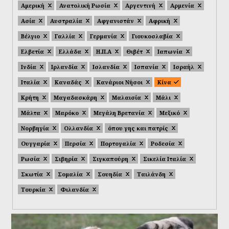
Αμερική
Ανατολική Ρωσία
Αργεντινή
Αρμενία
Ασία
Αυστραλία
Αφγανιστάν
Αφρική
Βέλγιο
Γαλλία
Γερμανία
Γιουκοσλαβία
Ελβετία
Ελλάδα
Η.Π.Α
Θιβέτ
Ιαπωνία
Ινδία
Ιρλανδία
Ισλανδία
Ισπανία
Ισραήλ
Ιταλία
Καναδάς
Κανάριοι Νήσοι
Κίνα
Κρήτη
Μαγαδασκάρη
Μαλαισία
Μάλι
Μάλτα
Μαρόκο
Μεγάλη Βρετανία
Μεξικό
Νορβηγία
Ολλανδία
όπου γης και πατρίς
Ουγγαρία
Περσία
Πορτογαλία
Ροδεσία
Ρωσία
Σιβηρία
Σιγκαπούρη
Σικελία Ιταλία
Σκωτία
Σομαλία
Σουηδία
Ταιλάνδη
Τουρκία
Φιλανδία