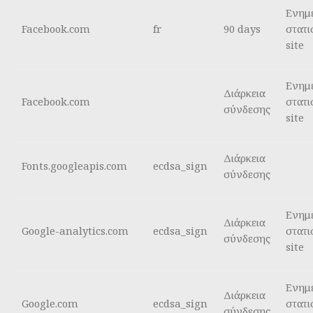
Ενημ
Facebook.com
fr
90 days
στατι
site
Ενημ
Διάρκεια
Facebook.com
στατι
σύνδεσης
site
Διάρκεια
Fonts.googleapis.com
ecdsa_sign
σύνδεσης
Ενημ
Διάρκεια
Google-analytics.com
ecdsa_sign
στατι
σύνδεσης
site
Ενημ
Διάρκεια
Google.com
ecdsa_sign
στατι
σύνδεσης