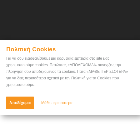
Πολιτική Cookies
Για να σου εξασφαλίσουμε μια κορυφαία εμπειρία στο site μας
χρησιμοποιούμε cookies. Πατώντας «ΑΠΟΔΕΧΟΜΑΙ» συνεχίζεις την
πλοήγηση σου αποδεχόμενος τα cookies. Πάτα «ΜΑΘΕ ΠΕΡΙΣΣΟΤΕΡΑ»
για να δεις περισσότερα σχετικά με την Πολιτική για τα Cookies που
χρησιμοποιούμε.
Αποδέχομαι
Μάθε περισσότερα
Eπικοινωνία
Πολιτική Cookies
-
ratses.gr © 2026