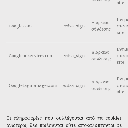
site
Ενημ
Διάρκεια
Google.com
ecdsa_sign
στατι
σύνδεσης
site
Ενημ
Διάρκεια
Googleadservices.com
ecdsa_sign
στατι
σύνδεσης
site
Ενημ
Διάρκεια
Googletagmanager.com
ecdsa_sign
στατι
σύνδεσης
site
Οι πληροφορίες που συλλέγονται από τα cookies
ανωτέρω, δεν πωλούνται ούτε αποκαλύπτονται σε