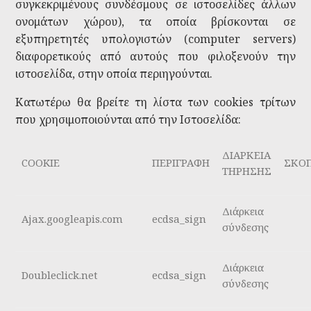
συγκεκριμένους συνδέσμους σε ιστοσελίδες άλλων
ονομάτων χώρου), τα οποία βρίσκονται σε
εξυπηρετητές υπολογιστών (computer servers)
διαφορετικούς από αυτούς που φιλοξενούν την
ιστοσελίδα, στην οποία περιηγούνται.
Κατωτέρω θα βρείτε τη λίστα των cookies τρίτων
που χρησιμοποιούνται από την Ιστοσελίδα:
ΔΙΑΡΚΕΙΑ
COOKIE
ΠΕΡΙΓΡΑΦΗ
ΣΚΟ
ΤΗΡΗΣΗΣ
Διάρκεια
Ajax.googleapis.com
ecdsa_sign
σύνδεσης
Διάρκεια
Doubleclick.net
ecdsa_sign
σύνδεσης