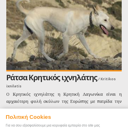
Ράτσα Κρητικός ιχνηλάτης
/
Kritikos
ixnilatis
Ο Κρητικός ιχνηλάτης η Κρητική Λαγωνίκα είναι η
αρχαιότερη φυλή σκύλων της Ευρώπης με πατρίδα την
Ελλάδα και συγκεκριμένα την Κρήτη ! Ο σκύλος αυτός
ΠΕΡΙΣΣΟΤΕΡΑ
είναι γέννημα θρέμμα των γκρεμών, των πεδιάδων, των
Πολιτική Cookies
δασών και των βράχων της Κρήτης, είναι γνωστός εδώ
Για να σου εξασφαλίσουμε μια κορυφαία εμπειρία στο site μας