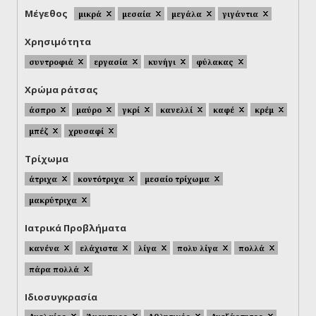
Μέγεθος
μικρά
μεσαία
μεγάλα
γιγάντια
Χρησιμότητα
συντροφιά
εργασία
κυνήγι
φύλακας
Χρώμα ράτσας
άσπρο
μαύρο
γκρί
κανελλί
καφέ
κρέμ
μπέζ
χρυσαφί
Τρίχωμα
άτριχα
κοντότριχα
μεσαίο τρίχωμα
μακρύτριχα
Ιατρικά Προβλήματα
κανένα
ελάχιστα
λίγα
πολυ λίγα
πολλά
πάρα πολλά
Ιδιοσυγκρασία