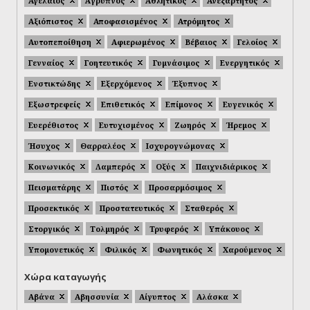
Αγελαίος
Άγρυπνος
Αθλητικός
Ανεξάρτητος
Αξιόπιστος
Αποφασισμένος
Ατρόμητος
Αυτοπεποίθηση
Αφιερωμένος
Βέβαιος
Γελοίος
Γενναίος
Γοητευτικός
Γυμνάσιμος
Ενεργητικός
Ενστικτώδης
Εξερχόμενος
Έξυπνος
Εξωστρεφείς
Επιθετικός
Επίμονος
Ευγενικός
Ευερέθιστος
Ευτυχισμένος
Ζωηρός
Ήρεμος
Ήσυχος
Θαρραλέος
Ισχυρογνώμονας
Κοινωνικός
Λαμπερός
Οξύς
Παιχνιδιάρικος
Πεισματάρης
Πιστός
Προσαρμόσιμος
Προσεκτικός
Προστατευτικός
Σταθερός
Στοργικός
Τολμηρός
Τρυφερός
Υπάκουος
Υπομονετικός
Φιλικός
Φωνητικός
Χαρούμενος
Χώρα καταγωγής
Αβάνα
Αβησσυνία
Αίγυπτος
Αλάσκα