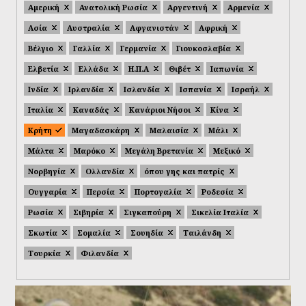
Αμερική
Ανατολική Ρωσία
Αργεντινή
Αρμενία
Ασία
Αυστραλία
Αφγανιστάν
Αφρική
Βέλγιο
Γαλλία
Γερμανία
Γιουκοσλαβία
Ελβετία
Ελλάδα
Η.Π.Α
Θιβέτ
Ιαπωνία
Ινδία
Ιρλανδία
Ισλανδία
Ισπανία
Ισραήλ
Ιταλία
Καναδάς
Κανάριοι Νήσοι
Κίνα
Κρήτη
Μαγαδασκάρη
Μαλαισία
Μάλι
Μάλτα
Μαρόκο
Μεγάλη Βρετανία
Μεξικό
Νορβηγία
Ολλανδία
όπου γης και πατρίς
Ουγγαρία
Περσία
Πορτογαλία
Ροδεσία
Ρωσία
Σιβηρία
Σιγκαπούρη
Σικελία Ιταλία
Σκωτία
Σομαλία
Σουηδία
Ταιλάνδη
Τουρκία
Φιλανδία