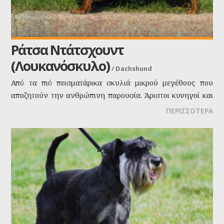
Ράτσα Ντάτσχουντ
(Λουκανόσκυλο)
/
Dachshund
Από τα πιό πεισματάρικα σκυλιά μικρού μεγέθους που
αποζητούν την ανθρώπινη παρουσία. Άριστοι κυνηγοί και
καταπληκτικοί στο να χώνονται παντού. Γαβγίζουν πολύ
ΠΕΡΙΣΣΟΤΕΡΑ
και κλαίνε όταν μένουν μόνα τους. Κατά τα άλλα είναι
αξιαγάπητα και θα σας κάνουν να γελάσετε πολύ με τα
περίεργα σκέρτσα τους και το ιδιαίτερο περπάτημά τους.