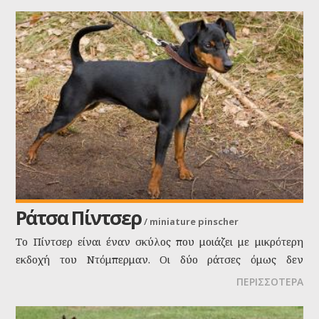
Ράτσα Πίντσερ
/
miniature pinscher
Το Πίντσερ είναι έναν σκύλος που μοιάζει με μικρότερη
εκδοχή του Ντόμπερμαν. Οι δύο ράτσες όμως δεν
συνδέονται μεταξύ τους και το Μίνι Πίντσερ προϋπήρχε
ΠΕΡΙΣΣΟΤΕΡΑ
του Ντόμπερμαν. Είναι μικρά μυώδη σκυλιά με
τετραγωνισμένες αναλογίες. Έχουν στενό κεφάλι και η