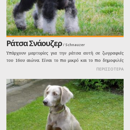
Ράτσα Σνάουζερ
/
Schnauzer
Υπάρχουν μαρτυρίες για την ράτσα αυτή σε ζωγραφιές
του 16ου αιώνα. Είναι το πιο μικρό και το πιο δημοφιλές
από τα Σνάουζερ. Χρησιμοποιήθηκε στην εξολόθρευση
ΠΕΡΙΣΣΟΤΕΡΑ
τρωκτικών και σαν κατοικίδιο.