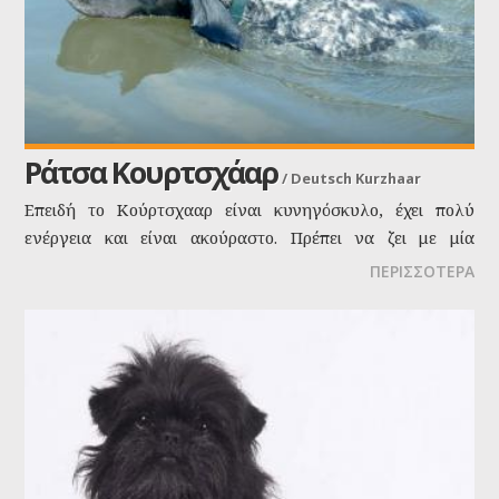
Ράτσα Κουρτσχάαρ
/
Deutsch Kurzhaar
Επειδή το Κούρτσχααρ είναι κυνηγόσκυλο, έχει πολύ
ενέργεια και είναι ακούραστο. Πρέπει να ζει με μία
δραστήρια οικογένεια που να περνάει αρκετό διάστημα
ΠΕΡΙΣΣΟΤΕΡΑ
εκτός σπιτιού. Δεν πρέπει να ζει με μία οικογένεια που δεν
κυνηγάει, αφού η διάρκεια άσκησης που απαιτεί είναι
δύσκολο να καλυφτεί με άλλους τρόπους.