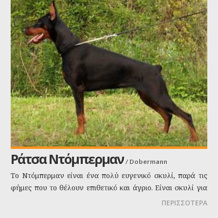
εξαιρετική συμπεριφορά απέναντι στα παιδιά.
Ράτσα Ντόμπερμαν
/
Dobermann
Το Ντόμπερμαν είναι ένα πολύ ευγενικό σκυλί, παρά τις
φήμες που το θέλουν επιθετικό και άγριο. Είναι σκυλί για
οικογένειες, ενώ μπορεί να παίξει άνετα με μικρόσωμα
ΠΕΡΙΣΣΟΤΕΡΑ
σκυλάκια και γατάκια.