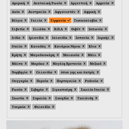
Αμερική
Ανατολική Ρωσία
Αργεντινή
Αρμενία
Ασία
Αυστραλία
Αφγανιστάν
Αφρική
Βέλγιο
Γαλλία
Γερμανία
Γιουκοσλαβία
Ελβετία
Ελλάδα
Η.Π.Α
Θιβέτ
Ιαπωνία
Ινδία
Ιρλανδία
Ισλανδία
Ισπανία
Ισραήλ
Ιταλία
Καναδάς
Κανάριοι Νήσοι
Κίνα
Κρήτη
Μαγαδασκάρη
Μαλαισία
Μάλι
Μάλτα
Μαρόκο
Μεγάλη Βρετανία
Μεξικό
Νορβηγία
Ολλανδία
όπου γης και πατρίς
Ουγγαρία
Περσία
Πορτογαλία
Ροδεσία
Ρωσία
Σιβηρία
Σιγκαπούρη
Σικελία Ιταλία
Σκωτία
Σομαλία
Σουηδία
Ταιλάνδη
Τουρκία
Φιλανδία