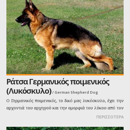
μουσούδα τους προεξέχει. Τα αυτιά είναι ψηλά και στητά
και συνήθως κόβονται.
Ράτσα Γερμανικός ποιμενικός
(Λυκόσκυλο)
/
German Shepherd Dog
Ο Γερμανικός ποιμενικός, το δικό μας λυκόσκυλο, έχει την
αρχοντιά του αρχηγού και την ομορφιά του λύκου από τον
οποίο κατάγεται. Ένας περήφανος σύντροφος με πολλές
ΠΕΡΙΣΣΟΤΕΡΑ
δυνατότητες και ιστορία στο ενεργητικό του.