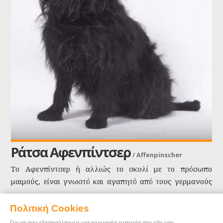
Ράτσα Αφενπίντσερ
/
Affenpinscher
Το Αφενπίντσερ ή αλλιώς το σκυλί με το πρόσωπο
μαιμούς, είναι γνωστό και αγαπητό από τους γερμανούς
ζωγράφους του 15ου αιώνα. Ο ΄Αλμπρεχτ Ντίρερ και
ΠΕΡΙΣΣΟΤΕΡΑ
άλλοι, το ζωγράφιζαν συχνά στους πίνακές τους. Είναι
Πολιτική Cookies
ένα "τρελόσκυλο" που χαίρεσαι να το παρακολουθείς και