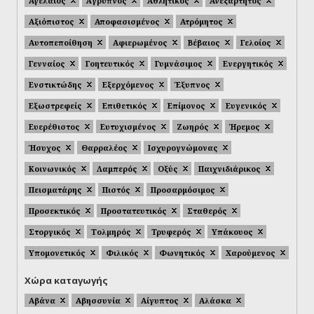
Αγελαίος
Άγρυπνος
Αθλητικός
Ανεξάρτητος
Αξιόπιστος
Αποφασισμένος
Ατρόμητος
Αυτοπεποίθηση
Αφιερωμένος
Βέβαιος
Γελοίος
Γενναίος
Γοητευτικός
Γυμνάσιμος
Ενεργητικός
Ενστικτώδης
Εξερχόμενος
Έξυπνος
Εξωστρεφείς
Επιθετικός
Επίμονος
Ευγενικός
Ευερέθιστος
Ευτυχισμένος
Ζωηρός
Ήρεμος
Ήσυχος
Θαρραλέος
Ισχυρογνώμονας
Κοινωνικός
Λαμπερός
Οξύς
Παιχνιδιάρικος
Πεισματάρης
Πιστός
Προσαρμόσιμος
Προσεκτικός
Προστατευτικός
Σταθερός
Στοργικός
Τολμηρός
Τρυφερός
Υπάκουος
Υπομονετικός
Φιλικός
Φωνητικός
Χαρούμενος
Χώρα καταγωγής
Αβάνα
Αβησσυνία
Αίγυπτος
Αλάσκα