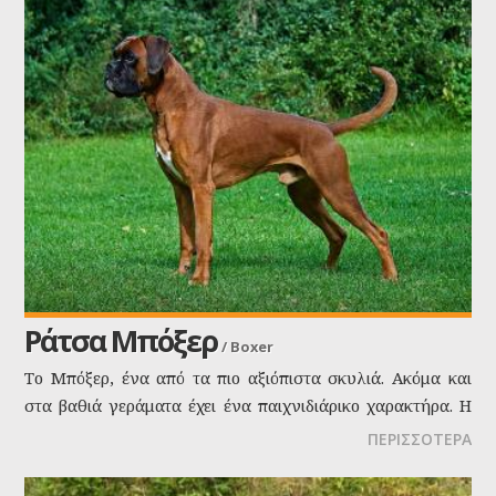
Ράτσα Μπόξερ
/
Boxer
Το Mπόξερ, ένα από τα πιo αξιόπιστα σκυλιά. Ακόμα και
στα βαθιά γεράματα έχει ένα παιχνιδιάρικο χαρακτήρα. H
εξυπνάδα του, η προθυμία του, η σεμνότητα και η
ΠΕΡΙΣΣΟΤΕΡΑ
καθαριότητά του, τον καθιστούν ιδιαίτερα δημοφιλή
σκύλο για οικογένειες. Είναι ειλικρινής, πιστός, και έχει