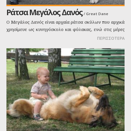
Ράτσα Μεγάλος Δανός
/
Great Dane
O Μεγάλος Δανός είναι αρχαία ράτσα σκύλων που αρχικά
χρησίμευε ως κυνηγόσκυλο και φύλακας, ενώ στις μέρες
μας είναι ο σύντροφος και προστάτης της οικογένειας.
ΠΕΡΙΣΣΟΤΕΡΑ
Θεωρείται ο "Απόλλωνας" των σκύλων, και όχι τυχαία!