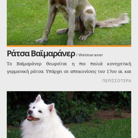
Ράτσα Βαϊμαράνερ
/
Weimaraner
Το Βαϊμαράνερ θεωρείται η πιο παλιά κυνηγετική
γερμανική ράτσα. Υπάρχει σε απεικονίσεις του 17ου αι. και
είναι γνωστό ότι εκτρεφόταν στην βασιλική αυλή της
ΠΕΡΙΣΣΟΤΕΡΑ
Βαϊμάρης το τέλος του 18ου αι. Λόγω του χρώματός του
λέγεται “γκρίζο φάντασμα”.