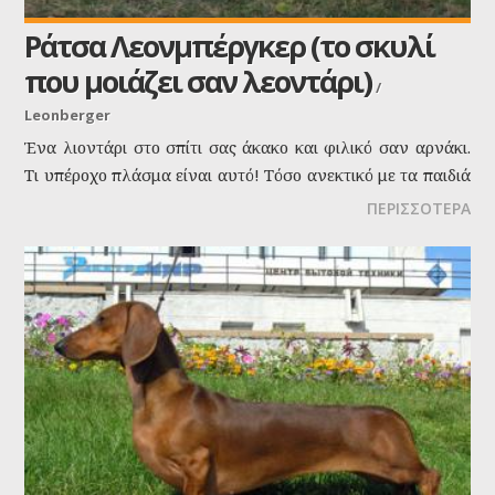
Ράτσα Λεονμπέργκερ (το σκυλί
που μοιάζει σαν λεοντάρι)
/
Leonberger
Ένα λιοντάρι στο σπίτι σας άκακο και φιλικό σαν αρνάκι.
Τι υπέροχο πλάσμα είναι αυτό! Τόσο ανεκτικό με τα παιδιά
ακόμα και τα πιό δύστροπα. Ένας γίγαντας με καρδιά
ΠΕΡΙΣΣΟΤΕΡΑ
αγγέλου. Παρόλα αυτά δεν είναι οκνηρό σκυλί. Είναι
πιστό, θαρραλέο και αποφασιστικό, αλλά για να σας
ευχαριστήσει μπορεί να είναι μαζί σας στον καναπέ με τις
ώρες.