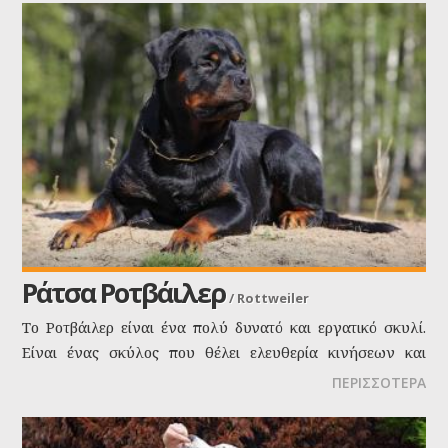
Ράτσα Ροτβάιλερ
/
Rottweiler
Το Ροτβάιλερ είναι ένα πολύ δυνατό και εργατικό σκυλί.
Είναι ένας σκύλος που θέλει ελευθερία κινήσεων και
πολλές αρμοδιότητες, αλλά και ένα δυναμικό αφεντικό για
ΠΕΡΙΣΣΟΤΕΡΑ
να το πειθαρχεί.