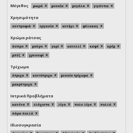
Μέγεθος
μικρά
μεσαία
μεγάλα
γιγάντια
Χρησιμότητα
συντροφιά
εργασία
κυνήγι
φύλακας
Χρώμα ράτσας
άσπρο
μαύρο
γκρί
κανελλί
καφέ
κρέμ
μπέζ
χρυσαφί
Τρίχωμα
άτριχα
κοντότριχα
μεσαίο τρίχωμα
μακρύτριχα
Ιατρικά Προβλήματα
κανένα
ελάχιστα
λίγα
πολυ λίγα
πολλά
πάρα πολλά
Ιδιοσυγκρασία