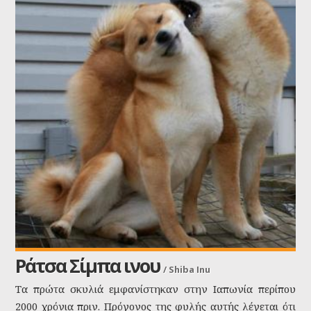
σας λατρέψουν.
Ράτσα Σίμπα ινου
/
Shiba Inu
Τα πρώτα σκυλιά εμφανίστηκαν στην Ιαπωνία περίπου
2000 χρόνια πριν. Πρόγονος της φυλής αυτής λέγεται ότι