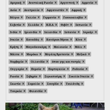
Αμερική
Ανατολική Ρωσία
Αργεντινή
Αρμενία
Ασία
Αυστραλία
Αφγανιστάν
Αφρική
Βέλγιο
Γαλλία
Γερμανία
Γιουκοσλαβία
Ελβετία
Ελλάδα
Η.Π.Α
Θιβέτ
Ιαπωνία
Ινδία
Ιρλανδία
Ισλανδία
Ισπανία
Ισραήλ
Ιταλία
Καναδάς
Κανάριοι Νήσοι
Κίνα
Κρήτη
Μαγαδασκάρη
Μαλαισία
Μάλι
Μάλτα
Μαρόκο
Μεγάλη Βρετανία
Μεξικό
Νορβηγία
Ολλανδία
όπου γης και πατρίς
Ουγγαρία
Περσία
Πορτογαλία
Ροδεσία
Ρωσία
Σιβηρία
Σιγκαπούρη
Σικελία Ιταλία
Σκωτία
Σομαλία
Σουηδία
Ταιλάνδη
Τουρκία
Φιλανδία