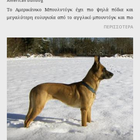
American bulldog
Το Αμερικάνικο Μπουλντόγκ έχει πιο ψηλά πόδια και
μεγαλύτερη ευλυγισία από το αγγλικό μπουντόγκ και πιο
μεγάλη ταχύτητα. Με ευρύ στέρνο και απεριόριστη
ΠΕΡΙΣΣΟΤΕΡΑ
αφοσίωση στο αφεντικό του, αυτό το μπούλντογκ έχει
γράψει ιστορία στην αμερικανική γη. Ένας πραγματικός
πρωταθλητής σε δύναμη, ευλυγισία, εξυπνάδα.