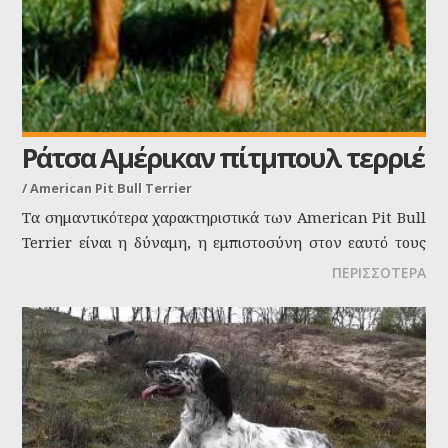
Ράτσα Αμέρικαν πίτμπουλ τερριέ
/
American Pit Bull Terrier
Τα σημαντικότερα χαρακτηριστικά των American Pit Bull
Terrier είναι η δύναμη, η εμπιστοσύνη στον εαυτό τους
και η όρεξη για ζωή. Αυτή η φυλή είναι πρόθυμη να
ΠΕΡΙΣΣΟΤΕΡΑ
ευχαριστήσει και ξεχειλίζει από ενθουσιασμό. Τα Αμέρικαν
πίτμπουλ τεριέ είναι εξαιρετικοί σύντροφοι και αγαπούν
ιδιαίτερα τα παιδιά.