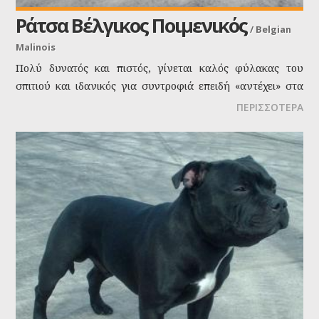
Ράτσα Βέλγικος Ποιμενικός
/
Belgian
Malinois
Πολύ δυνατός και πιστός, γίνεται καλός φύλακας του
σπιτιού και ιδανικός για συντροφιά επειδή «αντέχει» στα
παιχνίδια των παιδιών και εξοικειώνεται πολύ γρήγορα με
ΠΕΡΙΣΣΟΤΕΡΑ
τις συνθήκες του περιβάλλοντος και τις συνήθειες της
οικογένειας. Μάγκας, σιωπηλός, δεν τον ακούμε ποτέ εάν
δεν το θέλουμε, αρκεί να «μην τον ξεχάσουμε». Του αρέσει
πολύ να παίζει με τα σαγόνια του.