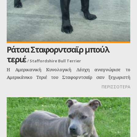
Ράτσα Σταφορντσαϊρ μπούλ
τεριέ
/
Staffordshire Bull Terrier
Η Αμερικανική Κυνολογική Λέσχη αναγνώρισε το
Αμερικάνικο Τεριέ του Σταφορντσαϊρ σαν ξεχωριστή
ράτσα το 1936 και από τότε έγινε γνωστό σε όλο τον
ΠΕΡΙΣΣΟΤΕΡΑ
κόσμο.