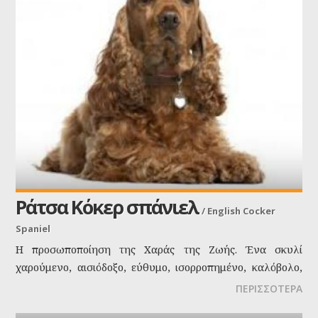
Ράτσα Κόκερ σπάνιελ
/
English Cocker
Spaniel
Η προσωποποίηση της Χαράς της Ζωής. Ένα σκυλί
χαρούμενο, αισιόδοξο, εύθυμο, ισορροπημένο, καλόβολο,
εύπλαστο, χωρίς καμία απολύτως τάση επιθετικότητας ή
ΠΕΡΙΣΣΟΤΕΡΑ
νευρικότητας, με άλλα λόγια, τελείως αξιόπιστο.