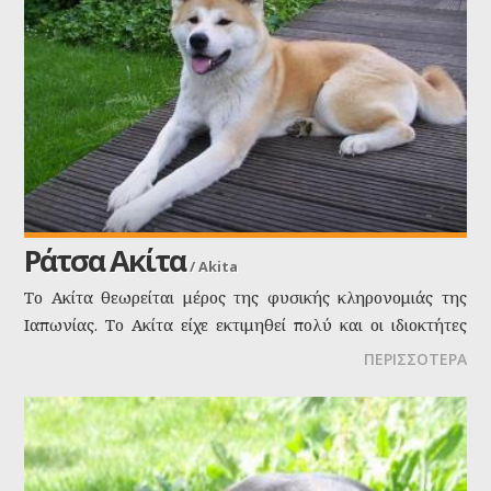
Ράτσα Ακίτα
/
Akita
Το Ακίτα θεωρείται μέρος της φυσικής κληρονομιάς της
Ιαπωνίας. Το Ακίτα είχε εκτιμηθεί πολύ και οι ιδιοκτήτες
του ήταν μόνο αριστοκράτες. Το Akita ανήκει σε μια
ΠΕΡΙΣΣΟΤΕΡΑ
ισχυρή, ανεξάρτητη και κυρίαρχη φυλή, συνήθως
απόμακρος με τους ξένους, αλλά στοργικός με τα μέλη της
οικογένειας.