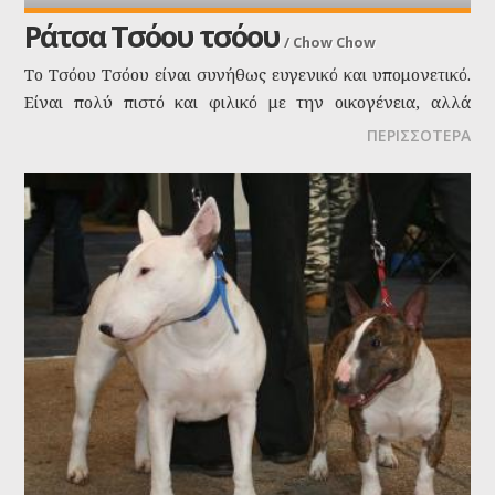
Ράτσα Τσόου τσόου
/
Chow Chow
Το Τσόου Τσόου είναι συνήθως ευγενικό και υπομονετικό.
Είναι πολύ πιστό και φιλικό με την οικογένεια, αλλά
συγκρατημένο με τους ξένους. Συνήθως δένεται
ΠΕΡΙΣΣΟΤΕΡΑ
συναισθηματικά και είναι ιδιαίτερα προστατευτικό με ένα
μέλος της οικογένειας.