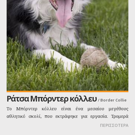
Ράτσα Μπόρντερ κόλλευ
/
Border Collie
Το Μπόρντερ κόλλευ είναι ένα μεσαίου μεγέθους
αθλητικό σκυλί, που εκτράφηκε για εργασία. Τρομερά
έξυπνη ράτσα με μία έμφυτη τάση να συνεργάζεται με
ΠΕΡΙΣΣΟΤΕΡΑ
τους ανθρώπους.