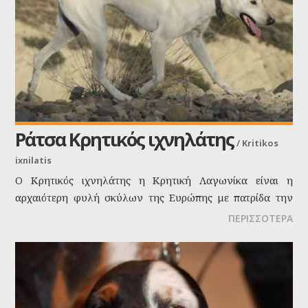
Ράτσα Κρητικός ιχνηλάτης
/
Kritikos
ixnilatis
Ο Κρητικός ιχνηλάτης η Κρητική Λαγωνίκα είναι η
αρχαιότερη φυλή σκύλων της Ευρώπης με πατρίδα την
Ελλάδα και συγκεκριμένα την Κρήτη ! Ο σκύλος αυτός
ΠΕΡΙΣΣΟΤΕΡΑ
είναι γέννημα θρέμμα των γκρεμών, των πεδιάδων, των
δασών και των βράχων της Κρήτης, είναι γνωστός εδώ
και 4.000 χρόνια για να κινδυνέψει με εξαφάνιση στις
μέρες μας.