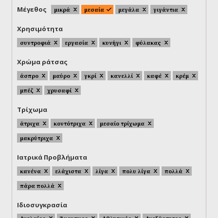
Μέγεθος
μικρά
μεσαία
μεγάλα
γιγάντια
Χρησιμότητα
συντροφιά
εργασία
κυνήγι
φύλακας
Χρώμα ράτσας
άσπρο
μαύρο
γκρί
κανελλί
καφέ
κρέμ
μπέζ
χρυσαφί
Τρίχωμα
άτριχα
κοντότριχα
μεσαίο τρίχωμα
μακρύτριχα
Ιατρικά Προβλήματα
κανένα
ελάχιστα
λίγα
πολυ λίγα
πολλά
πάρα πολλά
Ιδιοσυγκρασία