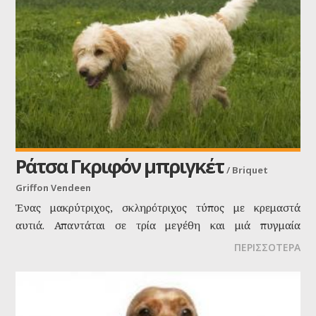
Ράτσα Γκριφόν μπριγκέτ
/
Briquet
Griffon Vendeen
Ένας μακρύτριχος, σκληρότριχος τύπος με κρεμαστά
αυτιά. Απαντάται σε τρία μεγέθη και μιά πυγμαία
παραλλαγή. Το μεσαίο μέγεθος είναι το πλέον
ΠΕΡΙΣΣΟΤΕΡΑ
διαδεδομένο. Η γούνα του είναι ίσια ή ελαφρά κυμματιστή,
διπλή με σκληρό εξωτερικό μανδύα και μαλακό
υπομανδύα. Τα χρώματα παρουσιάζουν εξαιρετική ποικιλία
και οποιοσδήποτε συνδυασμός ειναι θεωρητικά δυνατός.