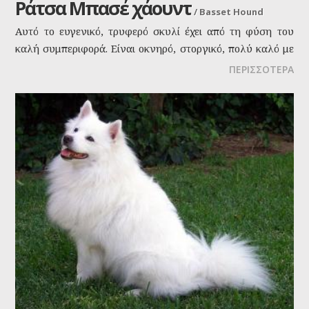
Ράτσα Μπασέ χάουντ
/
Basset Hound
Αυτό το ευγενικό, τρυφερό σκυλί έχει από τη φύση του
καλή συμπεριφορά. Είναι οκνηρό, στοργικό, πολύ καλό με
τα παιδιά και με τα ζώα. Είναι ειρηνικό και αφοσιωμένο.
ΠΕΡΙΣΣΟΤΕΡΑ
Επειδή είναι επίμονο χρειάζεται υπομονή όταν
εκπαιδεύεται. Είναι ένα άριστο οικογενειακό κατοικίδιο.