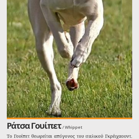
Ράτσα Γουίπετ
/
Whippet
Το Γουίπετ θεωρείται απόγονος του ιταλικού Γκρέιχαουντ.