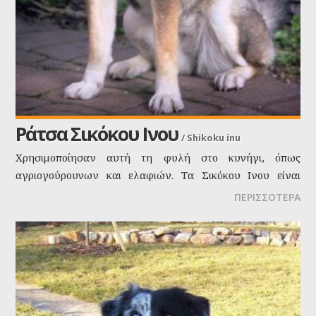
Ράτσα Σικόκου Iνου
/
Shikoku inu
Χρησιμοποίησαν αυτή τη φυλή στο κυνήγι, όπως
αγριογούρουνων και ελαφιών. Τα Σικόκου Iνου είναι
μερικές από τις πιο αγνές φυλές σκυλιών συνδεδεμένων
ΠΕΡΙΣΣΟΤΕΡΑ
με τον απομακρυσμένο χαρακτήρα της περιοχής Shikoku.