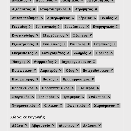
Αγελαίος
Άγρυπνος
Αθλητικός
Ανεξάρτητος
Αξιόπιστος
Αποφασισμένος
Ατρόμητος
Αυτοπεποίθηση
Αφιερωμένος
Βέβαιος
Γελοίος
Γενναίος
Γοητευτικός
Γυμνάσιμος
Ενεργητικός
Ενστικτώδης
Εξερχόμενος
Έξυπνος
Εξωστρεφείς
Επιθετικός
Επίμονος
Ευγενικός
Ευερέθιστος
Ευτυχισμένος
Ζωηρός
Ήρεμος
Ήσυχος
Θαρραλέος
Ισχυρογνώμονας
Κοινωνικός
Λαμπερός
Οξύς
Παιχνιδιάρικος
Πεισματάρης
Πιστός
Προσαρμόσιμος
Προσεκτικός
Προστατευτικός
Σταθερός
Στοργικός
Τολμηρός
Τρυφερός
Υπάκουος
Υπομονετικός
Φιλικός
Φωνητικός
Χαρούμενος
Χώρα καταγωγής
Αβάνα
Αβησσυνία
Αίγυπτος
Αλάσκα