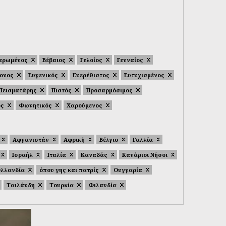
ερωμένος
Βέβαιος
Γελοίος
Γενναίος
μονος
Ευγενικός
Ευερέθιστος
Ευτυχισμένος
Πεισματάρης
Πιστός
Προσαρμόσιμος
ός
Φωνητικός
Χαρούμενος
Αφγανιστάν
Αφρική
Βέλγιο
Γαλλία
Ισραήλ
Ιταλία
Καναδάς
Κανάριοι Νήσοι
λλανδία
όπου γης και πατρίς
Ουγγαρία
Ταιλάνδη
Τουρκία
Φιλανδία