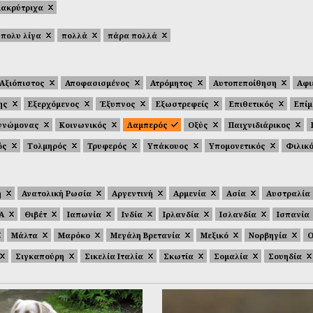
μακρύτριχα
πολυ λίγα
πολλά
πάρα πολλά
Αξιόπιστος
Αποφασισμένος
Ατρόμητος
Αυτοπεποίθηση
Αφι
ης
Εξερχόμενος
Έξυπνος
Εξωστρεφείς
Επιθετικός
Επί
γνώμονας
Κοινωνικός
Λαμπερός
Οξύς
Παιχνιδιάρικος
ός
Τολμηρός
Τρυφερός
Υπάκουος
Υπομονετικός
Φιλικ
ή
Ανατολική Ρωσία
Αργεντινή
Αρμενία
Ασία
Αυστραλία
.Α
Θιβέτ
Ιαπωνία
Ινδία
Ιρλανδία
Ισλανδία
Ισπανία
Μάλτα
Μαρόκο
Μεγάλη Βρετανία
Μεξικό
Νορβηγία
Ο
Σιγκαπούρη
Σικελία Ιταλία
Σκωτία
Σομαλία
Σουηδία