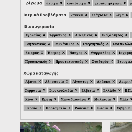
Τρίχωμα
άτριχα
κοντότριχα
μεσαίο τρίχωμα
Ιατρικά Προβλήματα
κανένα
ελάχιστα
λίγα
Ιδιοσυγκρασία
Αγελαίος
Άγρυπνος
Αθλητικός
Ανεξάρτητος
Γοητευτικός
Γυμνάσιμος
Ενεργητικός
Ενστικτώδ
Ζωηρός
Ήρεμος
Ήσυχος
Θαρραλέος
Ισχυρο
Προσεκτικός
Προστατευτικός
Σταθερός
Στοργικ
Χώρα καταγωγής
Αβάνα
Αβησσυνία
Αίγυπτος
Αλάσκα
Αμερικ
Γερμανία
Γιουκοσλαβία
Ελβετία
Ελλάδα
Η.Π
Κίνα
Κρήτη
Μαγαδασκάρη
Μαλαισία
Μάλι
Περσία
Πορτογαλία
Ροδεσία
Ρωσία
Σιβηρία