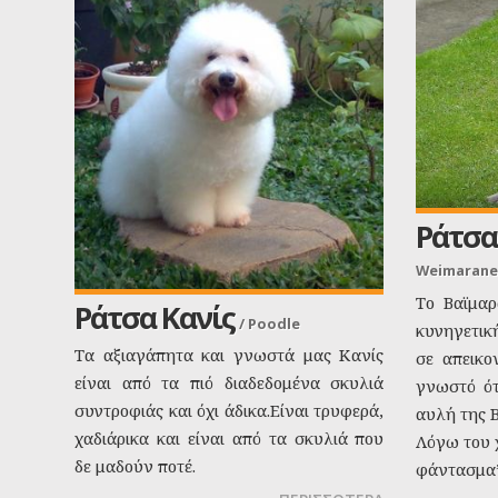
Ράτσα
Weimarane
Το Βαϊμαρ
Ράτσα Κανίς
/
Poodle
κυνηγετικ
Τα αξιαγάπητα και γνωστά μας Κανίς
σε απεικον
είναι από τα πιό διαδεδομένα σκυλιά
γνωστό ότ
συντροφιάς και όχι άδικα.Είναι τρυφερά,
αυλή της Β
χαδιάρικα και είναι από τα σκυλιά που
Λόγω του 
δε μαδούν ποτέ.
φάντασμα”