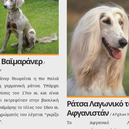
 Βαϊμαράνερ
/
r
άνερ θεωρείται η πιο παλιά
ή γερμανική ράτσα. Υπάρχει
ίσεις του 17ου αι. και είναι
ι εκτρεφόταν στην βασιλική
Ράτσα Λαγωνικό τ
αϊμάρης το τέλος του 18ου αι.
Αφγανιστάν
χρώματός του λέγεται “γκρίζο
/
Afghan 
.
Το Αφγανικό Λαγ