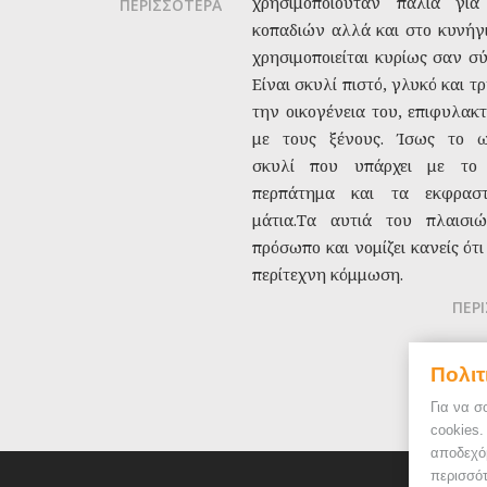
χρησιμοποιούταν παλιά γι
ΠΕΡΙΣΣΟΤΕΡΑ
κοπαδιών αλλά και στο κυνήγ
χρησιμοποιείται κυρίως σαν σ
Είναι σκυλί πιστό, γλυκό και τ
την οικογένεια του, επιφυλακ
με τους ξένους. Ίσως το ω
σκυλί που υπάρχει με το 
περπάτημα και τα εκφραστ
μάτια.Τα αυτιά του πλαισι
πρόσωπο και νομίζει κανείς ότι 
περίτεχνη κόμμωση.
ΠΕΡ
Πολιτ
Για να σ
cookies
αποδεχό
περισσότ