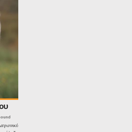
ου
hound
ωνικό