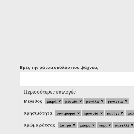
Βρές την ράτσα σκύλου που ψάχνεις
Περισσότερες επιλογές
Μέγεθος
μικρά
μεσαία
μεγάλα
γιγάντια
Χρησιμότητα
συντροφιά
εργασία
κυνήγι
φύ
Χρώμα ράτσας
άσπρο
μαύρο
γκρί
κανελλί