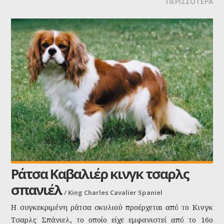
ΠΕΡΙΣΣΟΤΕΡΑ
υπομονή και κατανόηση για τα παιδιά και τους γύρω του,
πράγμα που το κάνει μάλλον μέτριο φύλακα, αλλά
αξιολάτρευτο.
Ράτσα Καβαλιέρ κινγκ τσαρλς
σπανιέλ
/
King Charles Cavalier Spaniel
Η συγκεκριμένη ράτσα σκυλιού προέρχεται από το Κινγκ
Τσαρλς Σπάνιελ, το οποίο είχε εμφανιστεί από το 16ο