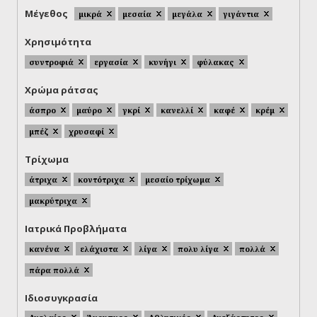
Μέγεθος
μικρά
μεσαία
μεγάλα
γιγάντια
Χρησιμότητα
συντροφιά
εργασία
κυνήγι
φύλακας
Χρώμα ράτσας
άσπρο
μαύρο
γκρί
κανελλί
καφέ
κρέμ
μπέζ
χρυσαφί
Τρίχωμα
άτριχα
κοντότριχα
μεσαίο τρίχωμα
μακρύτριχα
Ιατρικά Προβλήματα
κανένα
ελάχιστα
λίγα
πολυ λίγα
πολλά
πάρα πολλά
Ιδιοσυγκρασία