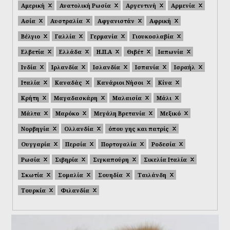
Αμερική
Ανατολική Ρωσία
Αργεντινή
Αρμενία
Ασία
Αυστραλία
Αφγανιστάν
Αφρική
Βέλγιο
Γαλλία
Γερμανία
Γιουκοσλαβία
Ελβετία
Ελλάδα
Η.Π.Α
Θιβέτ
Ιαπωνία
Ινδία
Ιρλανδία
Ισλανδία
Ισπανία
Ισραήλ
Ιταλία
Καναδάς
Κανάριοι Νήσοι
Κίνα
Κρήτη
Μαγαδασκάρη
Μαλαισία
Μάλι
Μάλτα
Μαρόκο
Μεγάλη Βρετανία
Μεξικό
Νορβηγία
Ολλανδία
όπου γης και πατρίς
Ουγγαρία
Περσία
Πορτογαλία
Ροδεσία
Ρωσία
Σιβηρία
Σιγκαπούρη
Σικελία Ιταλία
Σκωτία
Σομαλία
Σουηδία
Ταιλάνδη
Τουρκία
Φιλανδία