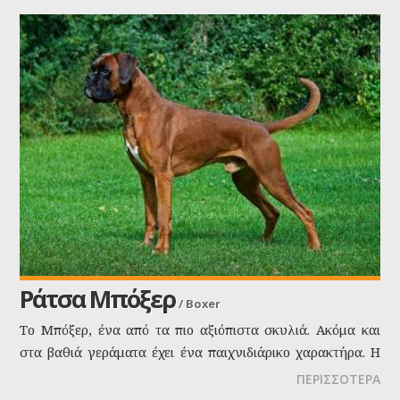
Ράτσα Μπόξερ
/
Boxer
Το Mπόξερ, ένα από τα πιo αξιόπιστα σκυλιά. Ακόμα και
στα βαθιά γεράματα έχει ένα παιχνιδιάρικο χαρακτήρα. H
εξυπνάδα του, η προθυμία του, η σεμνότητα και η
ΠΕΡΙΣΣΟΤΕΡΑ
καθαριότητά του, τον καθιστούν ιδιαίτερα δημοφιλή