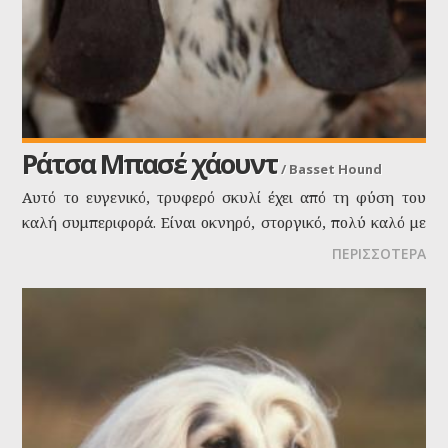
Ράτσα Μπασέ χάουντ
/
Basset Hound
Αυτό το ευγενικό, τρυφερό σκυλί έχει από τη φύση του
καλή συμπεριφορά. Είναι οκνηρό, στοργικό, πολύ καλό με
τα παιδιά και με τα ζώα. Είναι ειρηνικό και αφοσιωμένο.
ΠΕΡΙΣΣΟΤΕΡΑ
Επειδή είναι επίμονο χρειάζεται υπομονή όταν
εκπαιδεύεται. Είναι ένα άριστο οικογενειακό κατοικίδιο.