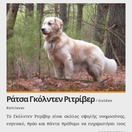
σκύλο για οικογένειες. Είναι ειλικρινής, πιστός, και έχει
εξαιρετική συμπεριφορά απέναντι στα παιδιά.
Ράτσα Γκόλντεν Ριτρίβερ
/
Golden
Retriever
Το Γκόλντεν Ριτρίβερ είναι σκύλος υψηλής νοημοσύνης,
ευγενικό, πράο και πάντα πρόθυμο να ευχαριστήσει τους
γύρω του. Από τα σκυλιά που δεν δαγκώνουν ποτέ, με