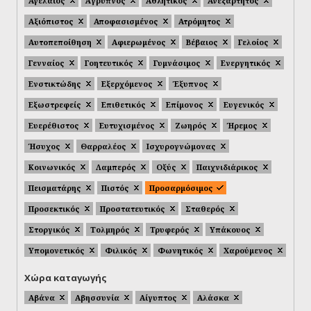
Αγελαίος
Άγρυπνος
Αθλητικός
Ανεξάρτητος
Αξιόπιστος
Αποφασισμένος
Ατρόμητος
Αυτοπεποίθηση
Αφιερωμένος
Βέβαιος
Γελοίος
Γενναίος
Γοητευτικός
Γυμνάσιμος
Ενεργητικός
Ενστικτώδης
Εξερχόμενος
Έξυπνος
Εξωστρεφείς
Επιθετικός
Επίμονος
Ευγενικός
Ευερέθιστος
Ευτυχισμένος
Ζωηρός
Ήρεμος
Ήσυχος
Θαρραλέος
Ισχυρογνώμονας
Κοινωνικός
Λαμπερός
Οξύς
Παιχνιδιάρικος
Πεισματάρης
Πιστός
Προσαρμόσιμος
Προσεκτικός
Προστατευτικός
Σταθερός
Στοργικός
Τολμηρός
Τρυφερός
Υπάκουος
Υπομονετικός
Φιλικός
Φωνητικός
Χαρούμενος
Χώρα καταγωγής
Αβάνα
Αβησσυνία
Αίγυπτος
Αλάσκα