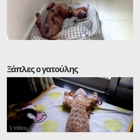
1 video
Ξάπλες ο γατούλης
1 video