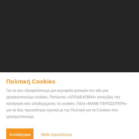
Πολιτική Cookies
Για να σου εξασφαλίσουμε μια κορυφαία εμπειρία στο site μας
χρησιμοποιούμε cookies. Πατώντας «ΑΠΟΔΕΧΟΜΑΙ» συνεχίζεις την
πλοήγηση σου αποδεχόμενος τα cookies. Πάτα «ΜΑΘΕ ΠΕΡΙΣΣΟΤΕΡΑ»
για να δεις περισσότερα σχετικά με την Πολιτική για τα Cookies που
χρησιμοποιούμε.
Αποδέχομαι
Μάθε περισσότερα