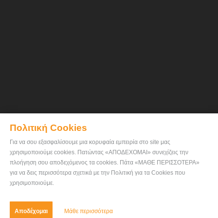
Πολιτική Cookies
Για να σου εξασφαλίσουμε μια κορυφαία εμπειρία στο site μας
χρησιμοποιούμε cookies. Πατώντας «ΑΠΟΔΕΧΟΜΑΙ» συνεχίζεις την
πλοήγηση σου αποδεχόμενος τα cookies. Πάτα «ΜΑΘΕ ΠΕΡΙΣΣΟΤΕΡΑ»
για να δεις περισσότερα σχετικά με την Πολιτική για τα Cookies που
χρησιμοποιούμε.
Αποδέχομαι
Μάθε περισσότερα