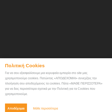
Πολιτική Cookies
Για να σου εξασφαλίσουμε μια κορυφαία εμπειρία στο site μας
χρησιμοποιούμε cookies. Πατώντας «ΑΠΟΔΕΧΟΜΑΙ» συνεχίζεις την
πλοήγηση σου αποδεχόμενος τα cookies. Πάτα «ΜΑΘΕ ΠΕΡΙΣΣΟΤΕΡΑ»
για να δεις περισσότερα σχετικά με την Πολιτική για τα Cookies που
χρησιμοποιούμε.
Αποδέχομαι
Μάθε περισσότερα