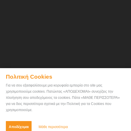
Πολιτική Cookies
Για να σου εξασφαλίσουμε μια κορυφαία εμπειρία στο site μας
χρησιμοποιούμε cookies. Πατώντας «ΑΠΟΔΕΧΟΜΑΙ» συνεχίζεις την
πλοήγηση σου αποδεχόμενος τα cookies. Πάτα «ΜΑΘΕ ΠΕΡΙΣΣΟΤΕΡΑ»
για να δεις περισσότερα σχετικά με την Πολιτική για τα Cookies που
χρησιμοποιούμε.
Αποδέχομαι
Μάθε περισσότερα