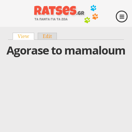
View
(active tab)
Edit
Primary tabs
Agorase to mamaloum