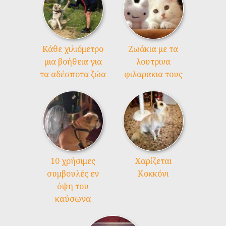
Kάθε χιλιόμετρο
Ζωάκια με τα
μια βοήθεια για
λουτρινα
τα αδέσποτα ζώα
φιλαρακια τους
10 χρήσιμες
Χαρίζεται
συμβουλές εν
Κοκκόνι
όψη του
καύσωνα