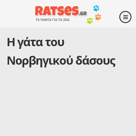
Η γάτα του
Νορβηγικού δάσους