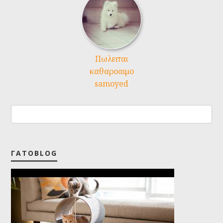
Πωλειται
καθαροαιμο
samoyed
ΓΑΤΟBLOG