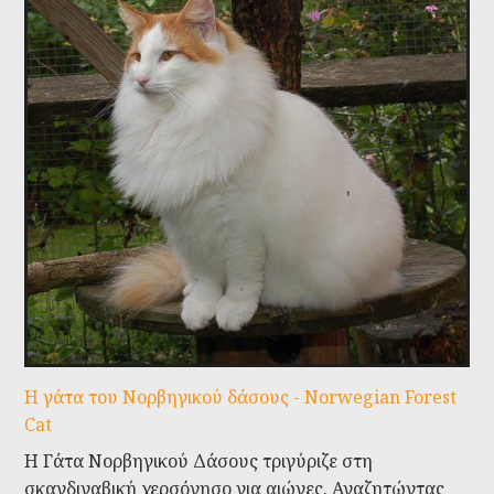
Η γάτα του Νορβηγικού δάσους - Norwegian Forest
Cat
Η Γάτα Νορβηγικού Δάσους τριγύριζε στη
σκανδιναβική χερσόνησο για αιώνες. Αναζητώντας