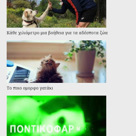
Kάθε χιλιόμετρο μια βοήθεια για τα αδέσποτα ζώα
Το ποιο ομορφο γατάκι