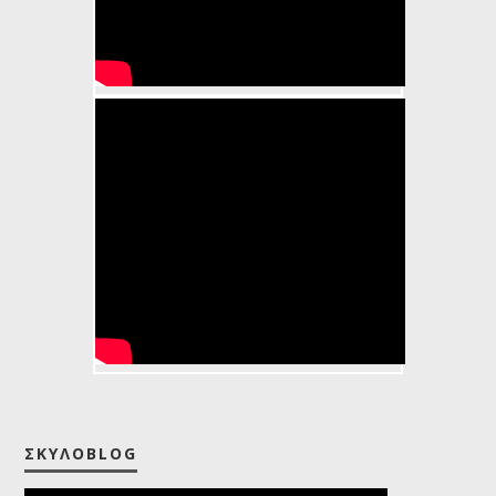
ENGLISH SETTER PUPPIES by
EDUARDO DURÁN HAEDO
ΣΚΥΛΟBLOG