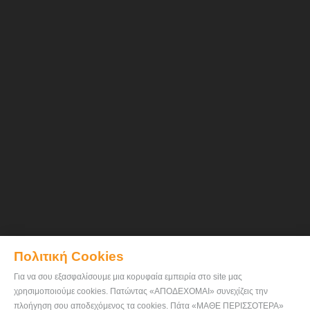
Πολιτική Cookies
Για να σου εξασφαλίσουμε μια κορυφαία εμπειρία στο site μας
χρησιμοποιούμε cookies. Πατώντας «ΑΠΟΔΕΧΟΜΑΙ» συνεχίζεις την
πλοήγηση σου αποδεχόμενος τα cookies. Πάτα «ΜΑΘΕ ΠΕΡΙΣΣΟΤΕΡΑ»