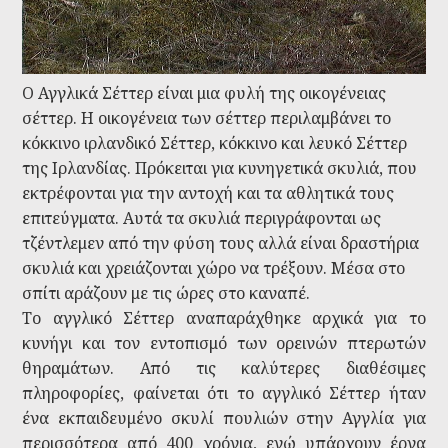
Ο Αγγλικά Σέττερ είναι μια φυλή της οικογένειας
σέττερ. Η οικογένεια των σέττερ περιλαμβάνει το
κόκκινο ιρλανδικό Σέττερ, κόκκινο και λευκό Σέττερ
της Ιρλανδίας. Πρόκειται για κυνηγετικά σκυλιά, που
εκτρέφονται για την αντοχή και τα αθλητικά τους
επιτεύγματα. Αυτά τα σκυλιά περιγράφονται ως
τζέντλεμεν από την φύση τους αλλά είναι δραστήρια
σκυλιά και χρειάζονται χώρο να τρέξουν. Μέσα στο
σπίτι αράζουν με τις ώρες στο καναπέ.
Το αγγλικό Σέττερ αναπαράχθηκε αρχικά για το
κυνήγι και τον εντοπισμό των ορεινών πτερωτών
θηραμάτων. Από τις καλύτερες διαθέσιμες
πληροφορίες, φαίνεται ότι το αγγλικό Σέττερ ήταν
ένα εκπαιδευμένο σκυλί πουλιών στην Αγγλία για
περισσότερα από 400 χρόνια, ενώ υπάρχουν έργα