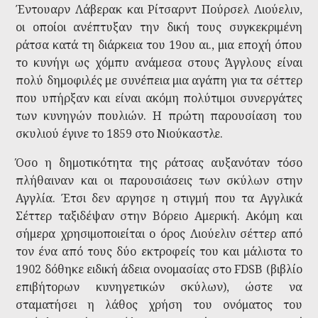
Έντουαρν Λάβερακ και Ρίτσαρντ Πούρσελ Λιούελιν,
οι οποίοι ανέπτυξαν την δική τους συγκεκριμένη
ράτσα κατά τη διάρκεια του 19ου αι., μια εποχή όπου
το κυνήγι ως χόμπυ ανάμεσα στους Άγγλους είναι
πολύ δημοφιλές με συνέπεια μια αγάπη για τα σέττερ
που υπήρξαν και είναι ακόμη πολύτιμοι συνεργάτες
των κυνηγών πουλιών. Η πρώτη παρουσίαση του
σκυλιού έγινε το 1859 στο Νιούκαστλε.
Όσο η δημοτικότητα της ράτσας αυξανόταν τόσο
πλήθαιναν και οι παρουσιάσεις των σκύλων στην
Αγγλία. Έτσι δεν αργησε η στιγμή που τα Αγγλικά
Σέττερ ταξιδέψαν στην Βόρειο Αμερική. Ακόμη και
σήμερα χρησιμοποιείται ο όρος Λιούελιν σέττερ από
τον ένα από τους δύο εκτροφείς του και μάλιστα το
1902 δόθηκε ειδική άδεια ονομασίας στο FDSB (βιβλίο
επιβήτορων κυνηγετικών σκύλων), ώστε να
σταματήσει η λάθος χρήση του ονόματος του