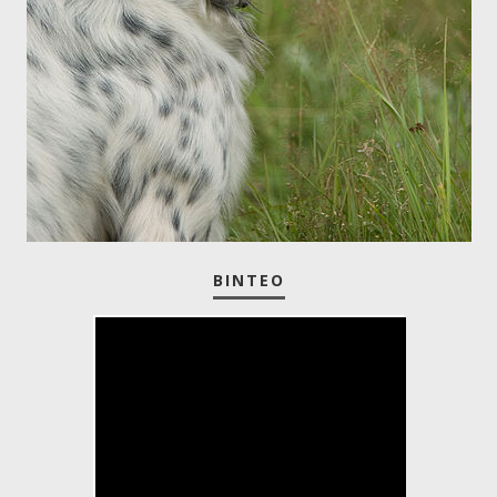
ΒΊΝΤΕΟ
SETTER INGLES ROMA.wmv