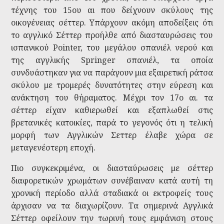
τέχνης του 15ου αι που δείχνουν σκύλους της
οικογένειας σέττερ. Υπάρχουν ακόμη αποδείξεις ότι
το αγγλικό Σέττερ προήλθε από διασταυρώσεις του
ισπανικού Pointer, του μεγάλου σπανιέλ νερού και
της αγγλικής Springer σπανιέλ, τα οποία
συνδυάστηκαν για να παράγουν μια εξαιρετική ράτσα
σκύλου με τρομερές δυνατότητες στην εύρεση και
ανάκτηση του θήραματος. Μέχρι τον 17ο αι. τα
σέττερ είχαν καθιερωθεί και εξαπλωθεί στις
βρετανικές κατοικίες, παρά το γεγονός ότι η τελική
μορφή των Αγγλικών Σεττερ έλαβε χώρα σε
μεταγενέστερη εποχή.
Πιο συγκεκριμένα, οι διασταύρωσεις με σέττερ
διαφορετικών χρωμάτων συνέβαιναν κατά αυτή τη
χρονική περίοδο αλλά σταδιακά οι εκτροφείς τους
άρχισαν να τα διαχωρίζουν. Τα σημερινά Αγγλικά
Σέττερ οφείλουν την τωρινή τους εμφάνιση στους