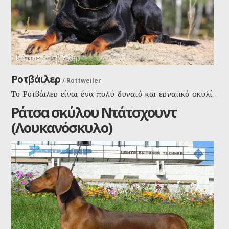
Ράτσα Ροτβάιλερ
Ροτβάιλερ
/
Rottweiler
Το Ροτβάιλερ είναι ένα πολύ δυνατό και εργατικό σκυλί.
Είναι ένας σκύλος που θέλει ελευθερία κινήσεων και
Ράτσα σκύλου Ντάτσχουντ
πολλές αρμοδιότητες, αλλά και ένα δυναμικό αφεντικό
(Λουκανόσκυλο)
για να το πειθαρχεί.