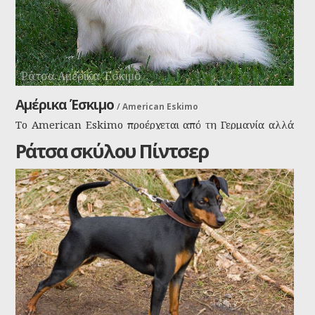
Ράτσα Αμέρικα Έσκιμο
Αμέρικα Έσκιμο
/
American Eskimo
Το American Eskimo προέρχεται από τη Γερμανία αλλά
ονομάστηκε έτσι λόγω της αντιγερμανικής
Ράτσα σκύλου Πίντσερ
προκατάληψης στην διάρκεια του Β΄ παγκόσμιου. Το
σκυλί είναι πανέξυπνο και έγινε δημοφιλές λόγω των
επιδόσεών του σε τσίρκο. Πολύ σκληραγωγημένο σκυλί
ακόμα και σήμερα και πολύ υγιές.