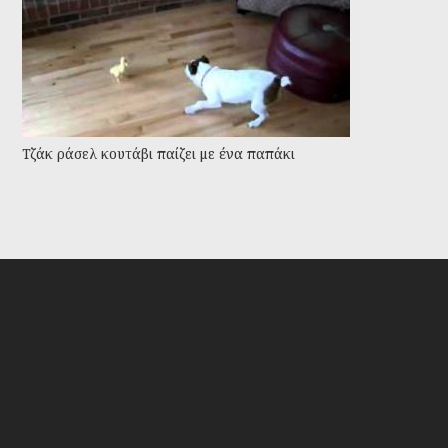
Τζάκ ράσελ κουτάβι παίζει με ένα παπάκι