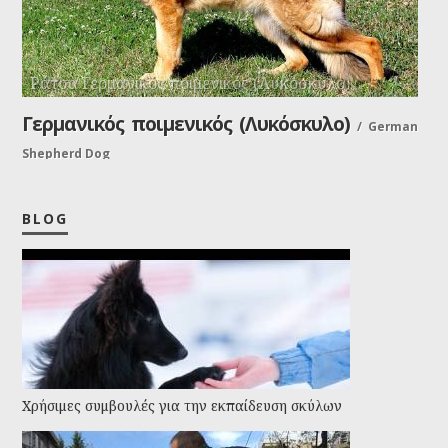
Ράτσα Γερμανικός ποιμενικός (Λυκόσκυλο)
Γερμανικός ποιμενικός (Λυκόσκυλο)
/
German
Shepherd Dog
Ο Γερμανικός ποιμενικός, το δικό μας λυκόσκυλο, έχει την
αρχοντιά του αρχηγού και την ομορφιά του λύκου από
BLOG
τον οποίο κατάγεται. Ένας περήφανος σύντροφος με
πολλές δυνατότητες και ιστορία στο ενεργητικό του.
Χρήσιμες συμβουλές για την εκπαίδευση σκύλων