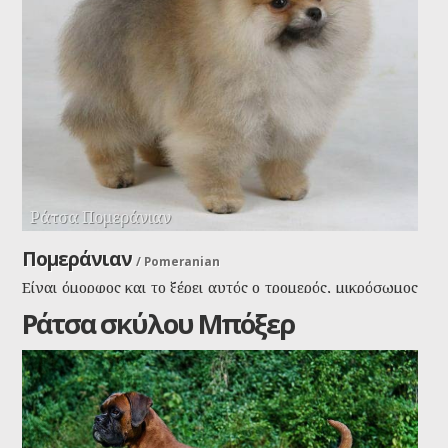
Ράτσα Πομεράνιαν
Πομεράνιαν
/
Pomeranian
Είναι όμορφος και το ξέρει αυτός ο τρομερός, μικρόσωμος
Γερμανός σκύλος. Θέλει να είναι το κέντρο της προσοχής
Ράτσα σκύλου Μπόξερ
σας, γι'αυτό μην τον αγνοήσετε!