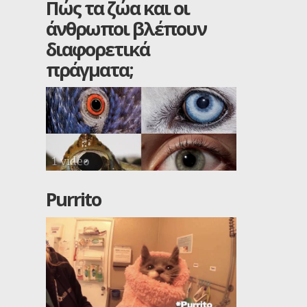
Πώς τα ζώα και οι
άνθρωποι βλέπουν
διαφορετικά
πράγματα;
1 video
Purrito