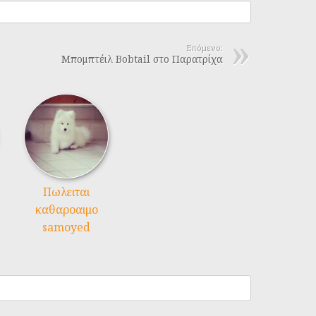
Επόμενο:
Μπομπτέιλ Bobtail στο Παρατρίχα
Πωλειται
καθαροαιμο
samoyed