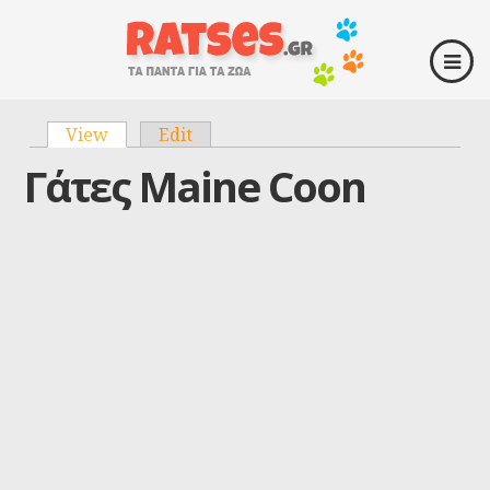
View
(active tab)
Edit
Primary tabs
Γάτες Maine Coon