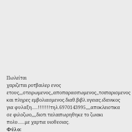
Πωλείται
χαριζεται ροτβαιλερ ενος
ετους,,,στειρωμενος,,αποπαρασιτωμενος,,τσιπαρισμενος
και πληρες εμβολιασμενος.διαθ.βιβλ.υγειας.ιδανικος
για φυλαξη.....!!!!!!!τηλ.6970143995,,,,αποκλειστικα
σε φιλοζωο,,,,διοτι ταλαιπωρηθηκε το ζωακι
πολυ......με χαρτια υιοθεσιας.
Φύλο: