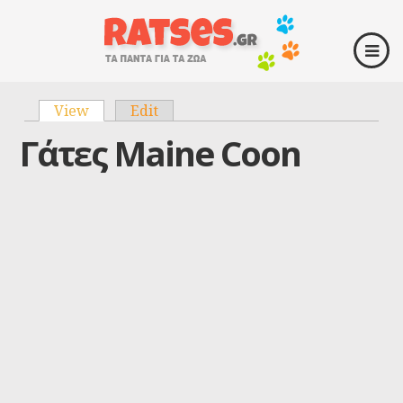
View
(active tab)
Edit
Primary tabs
Γάτες Maine Coon