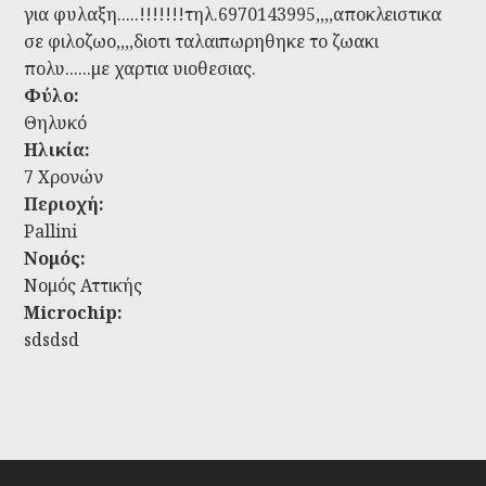
για φυλαξη.....!!!!!!!τηλ.6970143995,,,,αποκλειστικα
σε φιλοζωο,,,,διοτι ταλαιπωρηθηκε το ζωακι
πολυ......με χαρτια υιοθεσιας.
Φύλο:
Θηλυκό
Ηλικία:
7 Χρονών
Περιοχή:
Pallini
Νομός:
Νομός Αττικής
Microchip:
sdsdsd