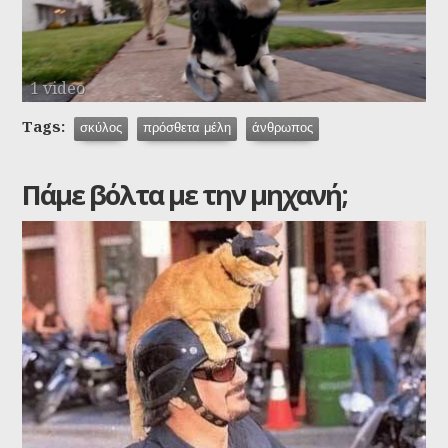
1 video
Tags:
σκύλος
πρόσθετα μέλη
άνθρωπος
Πάμε βόλτα με την μηχανή;