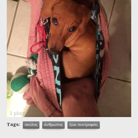
1 photo
Tags:
σκύλος
άνθρωπος
ζώα συντροφιάς