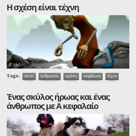
Η σχέση είναι τέχνη
1 video
Tags:
σκυλί
άνθρωπος
αγάπη
συμβίωση
τέχνη
Ένας σκύλος ήρωας και ένας
άνθρωπος με Α κεφαλαίο