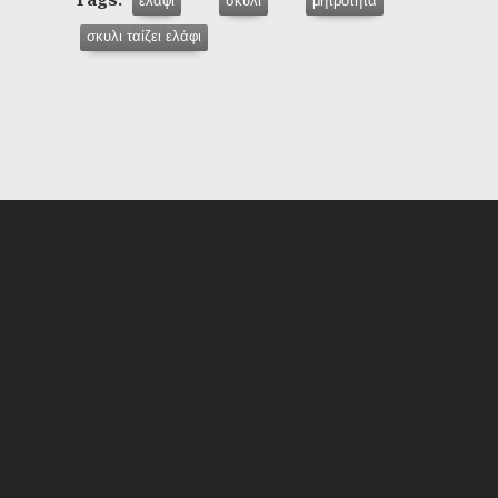
ελάφι
σκυλί
μητρότητα
σκυλι ταίζει ελάφι