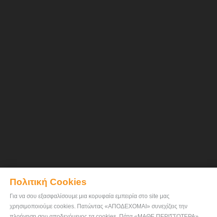
Πολιτική Cookies
Για να σου εξασφαλίσουμε μια κορυφαία εμπειρία στο site μας
χρησιμοποιούμε cookies. Πατώντας «ΑΠΟΔΕΧΟΜΑΙ» συνεχίζεις την
πλοήγηση σου αποδεχόμενος τα cookies. Πάτα «ΜΑΘΕ ΠΕΡΙΣΣΟΤΕΡΑ»