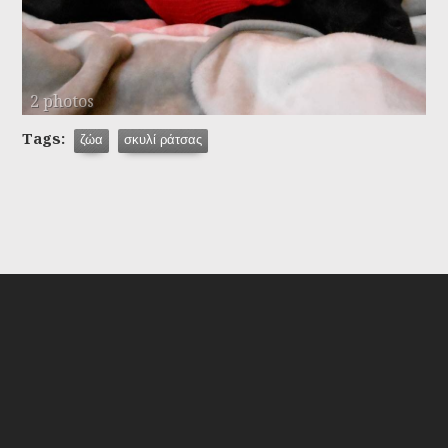
2 photos
Tags:
ζώα
σκυλί ράτσας