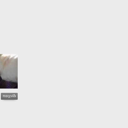
παιχνίδι