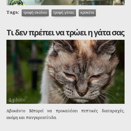
1 video
Tags:
τροφή σκύλου
τροφή γάτας
κροκέτα
Τι δεν πρέπει να τρώει η γάτα σας
1 photo
Αβοκάντο Μπορεί να προκαλέσει πεπτικές διαταραχές,
ακόμη και πανγκρεατίτιδα.
Αλκοολούχα ποτά Μπορεί να προκαλέσουν καρδιακή
προσβολή, κώμα ή ακόμα και θάνατο.