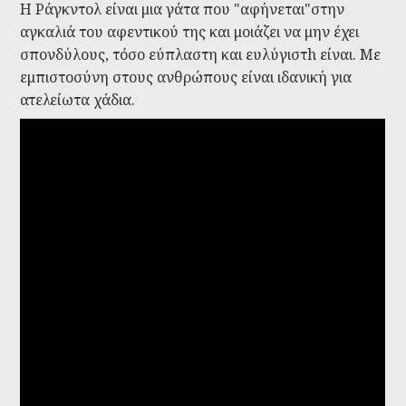
Η Ράγκντολ είναι μια γάτα που "αφήνεται"στην
αγκαλιά του αφεντικού της και μοιάζει να μην έχει
σπονδύλους, τόσο εύπλαστη και ευλύγιστh είναι. Με
εμπιστοσύνη στους ανθρώπους είναι ιδανική για
ατελείωτα χάδια.
Cats 101: Ragdoll