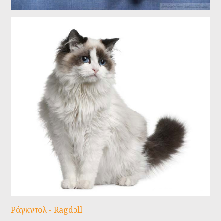
Ράγκντολ - Ragdoll