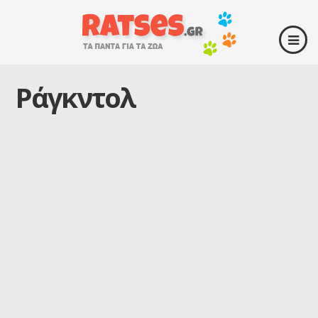
Ράγκντολ