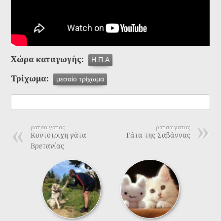
Χώρα καταγωγής:
Η.Π.Α
Τρίχωμα:
μεσαίο τρίχωμα
ρατσα γατας
ρατσα γατας
Κοντότριχη γάτα
Γάτα της Σαβάννας
Βρετανίας