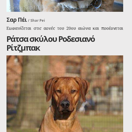
Ράτσα Σαρ Πέι
Σαρ Πέι
/
Shar Pei
Εμφανίζεται στις αρχές του 20ου αιώνα και προέρχεται
από την Κίνα. Το όνομά του στα καντονέζικα σημαίνει
Ράτσα σκύλου Ροδεσιανό
δέρμα σαν την άμμο.
Ρίτζμπακ