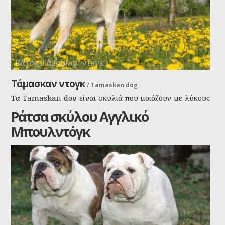
Ράτσα Τάμασκαν ντογκ
Τάμασκαν ντογκ
/
Tamaskan dog
Τα Tamaskan dog είναι σκυλιά που μοιάζουν με λύκους
και Siberian Husky ή Αλάσκα Malamute καταγωγής
Ράτσα σκύλου Αγγλικό
από Φινλανδία. Είναι πιο μεγαλόσωμα από τα γερμανικά
Μπουλντόγκ
ποιμενικά αλλά μοιάζουν αρκετά με αυτά και έχουν και
την εξυπνάδα και την ικανότητα του γερμανικού
ποιμενικού μαζί με όλα τα προσόντα ενός σκύλου χάσκι.