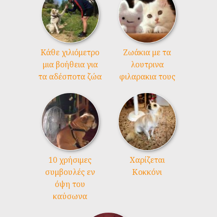
Kάθε χιλιόμετρο
Ζωάκια με τα
μια βοήθεια για
λουτρινα
τα αδέσποτα ζώα
φιλαρακια τους
10 χρήσιμες
Χαρίζεται
συμβουλές εν
Κοκκόνι
όψη του
καύσωνα