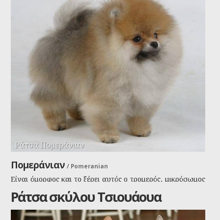
Ράτσα Πομεράνιαν
Πομεράνιαν
/
Pomeranian
Είναι όμορφος και το ξέρει αυτός ο τρομερός, μικρόσωμος
Γερμανός σκύλος. Θέλει να είναι το κέντρο της προσοχής
Ράτσα σκύλου Τσιουάουα
σας, γι'αυτό μην τον αγνοήσετε!