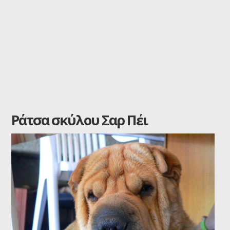
Ράτσα σκύλου Σαρ Πέι