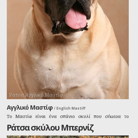
Ράτσα Αγγλικό Μαστίφ
Αγγλικό Μαστίφ
/
English Mastiff
Το Μαστίφ είναι ένα σπάνιο σκυλί που σήμερα το
συναντάμε περισσότερο στην Αμερική και λιγότερο στην
Ράτσα σκύλου Μπερνίζ
Μεγάλη Βρετανία. Είναι ένας καλόκαρδος γίγαντας που