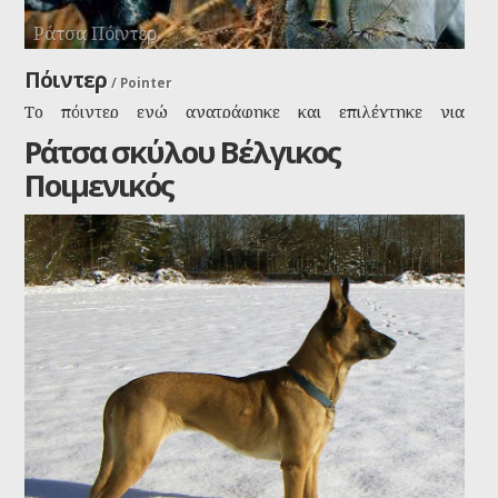
Ράτσα Πόιντερ
Πόιντερ
/
Pointer
Το πόιντερ ενώ ανατράφηκε και επιλέχτηκε για
κυνηγόσκυλο και είναι πολύ καλό σε αυτό, εν τούτοις
Ράτσα σκύλου Βέλγικος
είναι ένα πολύ καλό σκυλί για σπίτι και οικογένεια γιατί
Ποιμενικός
αγαπάει με πάθος τους ανθρώπους και τα μικρά παιδιά
της οικογένειας. Eίναι ένα χαρούμενο και παιχνιδιάρικο
σκυλί, η χαρά της ζωής δηλαδή.