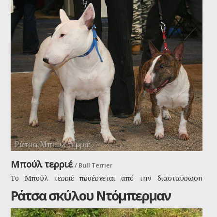
καστανά μάτια.
Ράτσα Μπούλ τερριέ
Μπούλ τερριέ
/
Bull Terrier
Το Μπούλ τερριέ προέρχεται από την διασταύρωση
Μπουλντόγκ με Τεριέ για να δημιουργηθεί «ο μονομάχος
Ράτσα σκύλου Ντόμπερμαν
των σκυλιών».