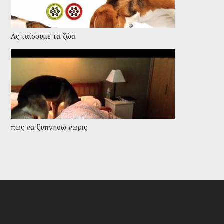
Ας ταίσουμε τα ζώα
πως να ξυπνησω νωρις