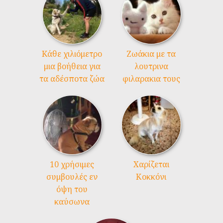
Kάθε χιλιόμετρο
Ζωάκια με τα
μια βοήθεια για
λουτρινα
τα αδέσποτα ζώα
φιλαρακια τους
10 χρήσιμες
Χαρίζεται
συμβουλές εν
Κοκκόνι
όψη του
καύσωνα