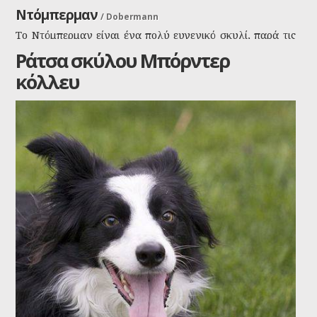
Ντόμπερμαν
/
Dobermann
Το Ντόμπερμαν είναι ένα πολύ ευγενικό σκυλί, παρά τις
φήμες που το θέλουν επιθετικό και άγριο. Είναι σκυλί για
Ράτσα σκύλου Μπόρντερ
οικογένειες, ενώ μπορεί να παίξει άνετα με μικρόσωμα
κόλλευ
σκυλάκια και γατάκια.