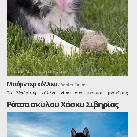
Ράτσα Μπόρντερ κόλλευ
Μπόρντερ κόλλευ
/
Border Collie
Το Μπόρντερ κόλλευ είναι ένα μεσαίου μεγέθους
αθλητικό σκυλί, που εκτράφηκε για εργασία. Τρομερά
Ράτσα σκύλου Χάσκυ Σιβηρίας
έξυπνη ράτσα με μία έμφυτη τάση να συνεργάζεται με
τους ανθρώπους.