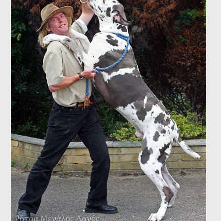
ονόματός του είναι ότι αυτό προέρχεται από τη λατινική
λέξη “cohors” που σημαίνει φύλακας-προστάτης.
Ράτσα Μεγάλος Δανός