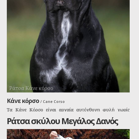
Ράτσα Κάνε κόρσο
Κάνε κόρσο
/
Cane Corso
Τα Κάνε Κόρσο είναι αρχαία αυτόχθονη φυλή χωρίς
προσμίξεις. Είναι άμεσος απόγονος του Ρωμαϊκού
Ράτσα σκύλου Μεγάλος Δανός
πολεμικού σκύλου Canis Pugnax, του οποίου αποτελεί
τον ελαφρύτερο τύπο. Ως προς την προέλευση του