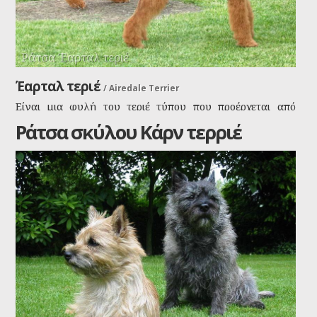
Ράτσα Έαρταλ τεριέ
Έαρταλ τεριέ
/
Airedale Terrier
Είναι μια φυλή του τεριέ τύπου που προέρχεται από
Airedale, μια γεωγραφική περιοχή στο Γιορκσάιρ στην
Ράτσα σκύλου Κάρν τερριέ
Αγγλία.