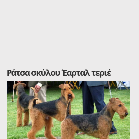
Ράτσα σκύλου Έαρταλ τεριέ