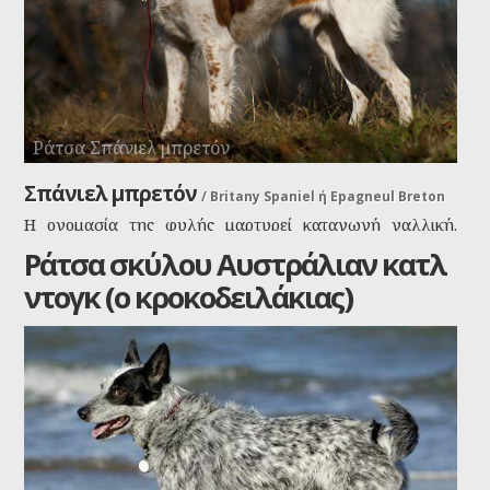
Ράτσα Σπάνιελ μπρετόν
Σπάνιελ μπρετόν
/
Britany Spaniel ή Epagneul Breton
Η ονομασία της φυλής μαρτυρεί καταγωγή γαλλική.
Στην πραγματικότητα, όπως οι περισσότερες φυλές
Ράτσα σκύλου Αυστράλιαν κατλ
κυνηγετικών δεικτών, προέρχεται από την Ισπανία του
ντογκ (ο κροκοδειλάκιας)
Μεσαίωνα.