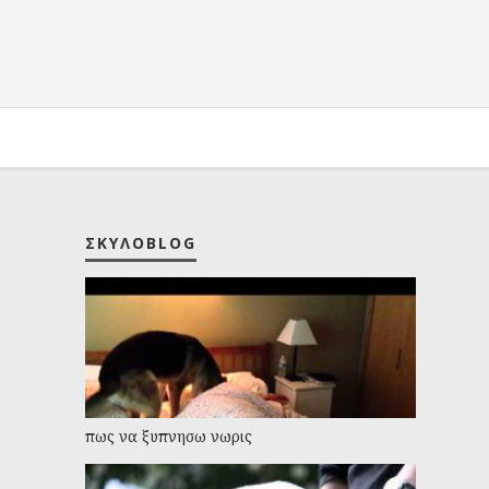
ΣΚΥΛΟBLOG
πως να ξυπνησω νωρις