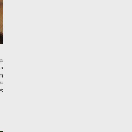
αι
ιο
τη
ει
ός