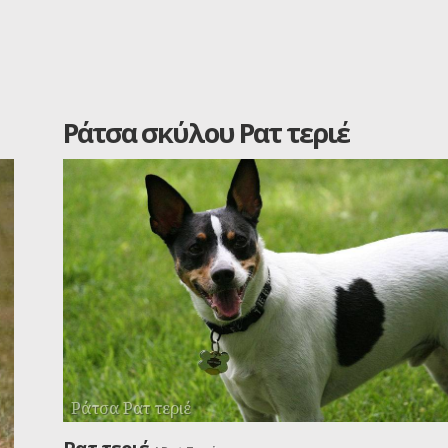
Ράτσα σκύλου Ρατ τεριέ
Ράτσα Ρατ τεριέ