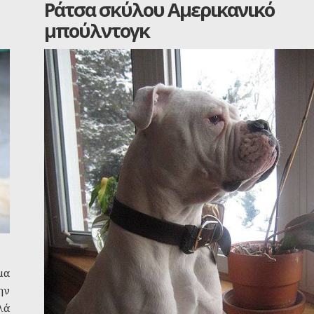
Ράτσα σκύλου Αμερικανικό
μπούλντογκ
μα
ην
λά