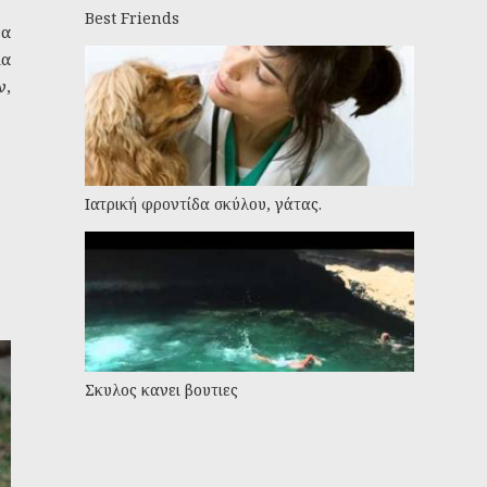
Best Friends
να
ια
ν,
Ιατρική φροντίδα σκύλου, γάτας.
Σκυλος κανει βουτιες