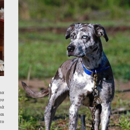
ια
ου
ιά
αι
το