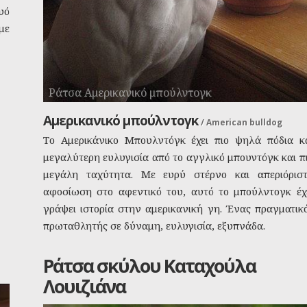
υό
με
Ράτσα Αμερικανικό μπούλντογκ
Αμερικανικό μπούλντογκ
/
American bulldog
Το Αμερικάνικο Μπουλντόγκ έχει πιο ψηλά πόδια κ
μεγαλύτερη ευλυγισία από το αγγλικό μπουντόγκ και π
μεγάλη ταχύτητα. Με ευρύ στέρνο και απεριόρισ
αφοσίωση στο αφεντικό του, αυτό το μπούλντογκ έχ
γράψει ιστορία στην αμερικανική γη. Ένας πραγματικ
πρωταθλητής σε δύναμη, ευλυγισία, εξυπνάδα.
Ράτσα σκύλου Καταχούλα
Λουιζιάνα