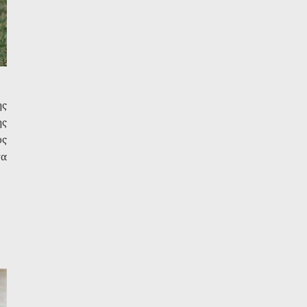
ης
ης
ος
τα