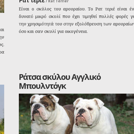
Ρατ τεριέ
/
Rat Terrier
Είναι ο σκύλος του αρουραίου. Το Ρατ τεριέ είναι έ
δυνατό μικρό σκυλί που έχει τιμηθεί πολλές φορές γ
την χρησιμότητά του στην εξολόθρευση των αρουραίω
αι
όσο και σαν σκυλί για οικογένεια.
ην
ς.
ρα
Ράτσα σκύλου Αγγλικό
Μπουλντόγκ