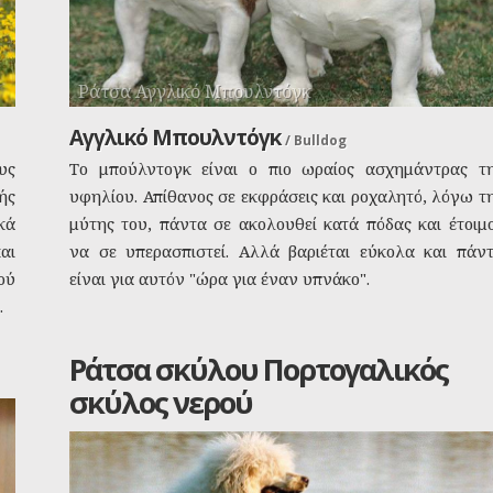
Ράτσα Αγγλικό Μπουλντόγκ
Αγγλικό Μπουλντόγκ
/
Bulldog
υς
Το μπούλντογκ είναι ο πιο ωραίος ασχημάντρας τ
ής
υφηλίου. Απίθανος σε εκφράσεις και ροχαλητό, λόγω τ
κά
μύτης του, πάντα σε ακολουθεί κατά πόδας και έτοιμ
αι
να σε υπερασπιστεί. Αλλά βαριέται εύκολα και πάν
ού
είναι για αυτόν "ώρα για έναν υπνάκο".
.
Ράτσα σκύλου Πορτογαλικός
σκύλος νερού