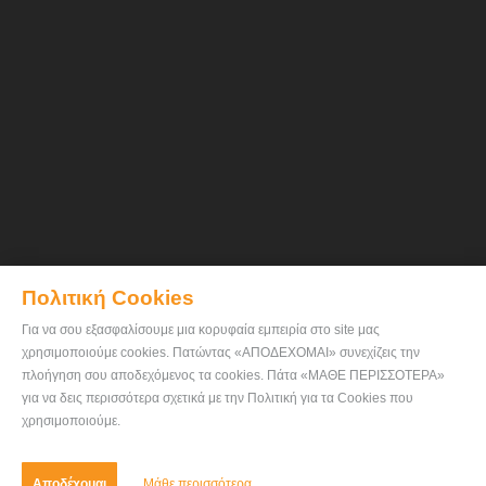
Πολιτική Cookies
Για να σου εξασφαλίσουμε μια κορυφαία εμπειρία στο site μας
χρησιμοποιούμε cookies. Πατώντας «ΑΠΟΔΕΧΟΜΑΙ» συνεχίζεις την
πλοήγηση σου αποδεχόμενος τα cookies. Πάτα «ΜΑΘΕ ΠΕΡΙΣΣΟΤΕΡΑ»
για να δεις περισσότερα σχετικά με την Πολιτική για τα Cookies που
χρησιμοποιούμε.
Αποδέχομαι
Μάθε περισσότερα