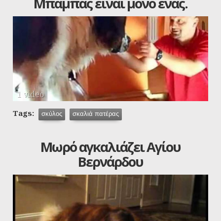
Μπαμπάς είναι μόνο ένας.
1 video
Tags:
σκύλος
σκαλιά πατέρας
Μωρό αγκαλιάζει Αγίου
Βερνάρδου