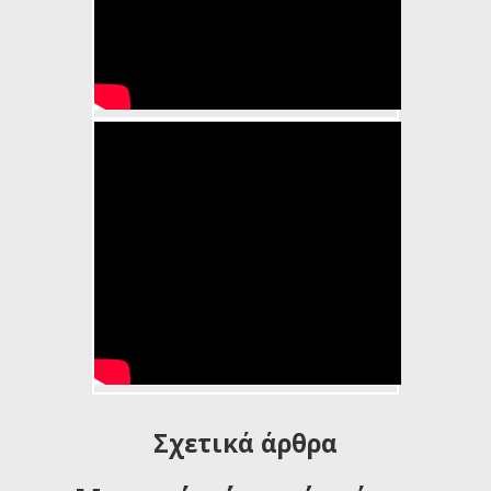
onaC07R0oVE
Σχετικά άρθρα