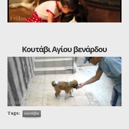
1 video
Κουτάβι Αγίου βενάρδου
1 video
Tags:
κουτάβια