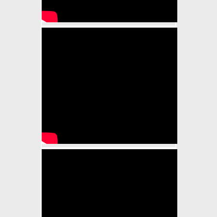
ΑΓΙΟΥ ΒΕΡΝΑΡΔΟΥ-ΕΚΤΩΡ-
ΚΟΖΑΝΗ
γερμανικος ποιμενικος vs
αγιου βερναρδου