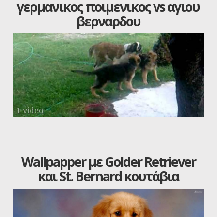
γερμανικος ποιμενικος vs αγιου
βερναρδου
1 video
Wallpapper με Golder Retriever
και St. Bernard κουτάβια