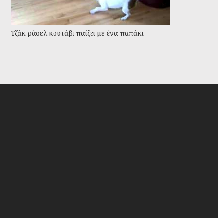
Τζάκ ράσελ κουτάβι παίζει με ένα παπάκι