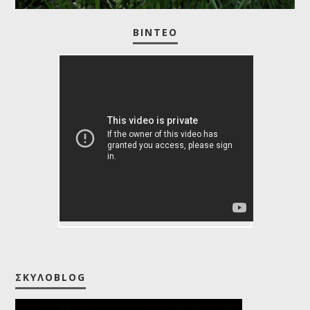
ΒΊΝΤΕΟ
Dogs 101: American Eskimo
ΣΚΥΛΟBLOG