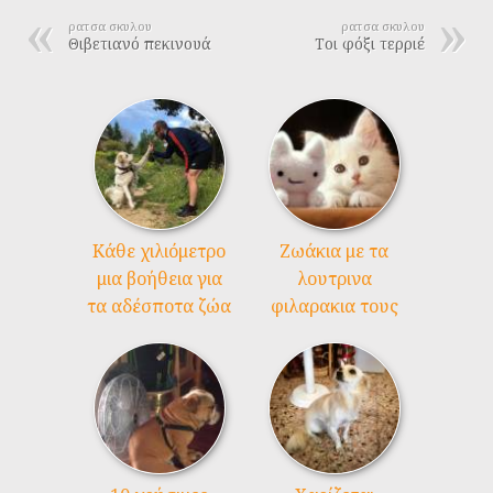
ρατσα σκυλου
ρατσα σκυλου
Θιβετιανό πεκινουά
Τοι φόξι τερριέ
Kάθε χιλιόμετρο
Ζωάκια με τα
μια βοήθεια για
λουτρινα
τα αδέσποτα ζώα
φιλαρακια τους