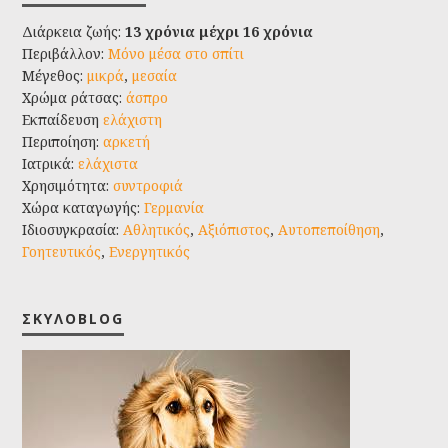
Διάρκεια ζωής:
13 χρόνια μέχρι 16 χρόνια
Περιβάλλον:
Μόνο μέσα στο σπίτι
Μέγεθος:
μικρά
,
μεσαία
Χρώμα ράτσας:
άσπρο
Εκπαίδευση
ελάχιστη
Περιποίηση:
αρκετή
Ιατρικά:
ελάχιστα
Χρησιμότητα:
συντροφιά
Χώρα καταγωγής:
Γερμανία
Ιδιοσυγκρασία:
Αθλητικός
,
Αξιόπιστος
,
Αυτοπεποίθηση
,
Γοητευτικός
,
Ενεργητικός
ΣΚΥΛΟBLOG