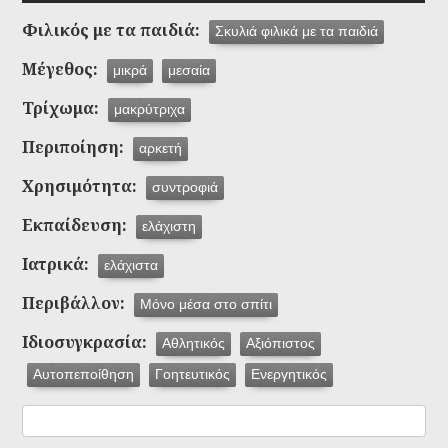
Φιλικός με τα παιδιά:
Σκυλιά φιλικά με τα παιδιά
Μέγεθος:
μικρά
μεσαία
Τρίχωμα:
μακρύτριχα
Περιποίηση:
αρκετή
Χρησιμότητα:
συντροφιά
Εκπαίδευση:
ελάχιστη
Ιατρικά:
ελάχιστα
Περιβάλλον:
Μόνο μέσα στο σπίτι
Ιδιοσυγκρασία:
Αθλητικός
Αξιόπιστος
Αυτοπεποίθηση
Γοητευτικός
Ενεργητικός