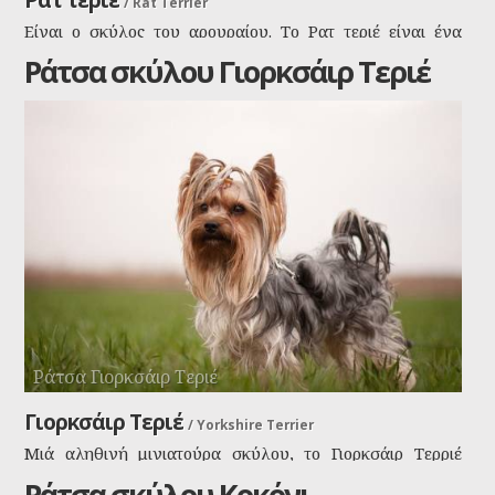
/
Rat Terrier
Είναι ο σκύλος του αρουραίου. Το Ρατ τεριέ είναι ένα
δυνατό μικρό σκυλί που έχει τιμηθεί πολλές φορές για
Ράτσα σκύλου Γιορκσάιρ Τεριέ
την χρησιμότητά του στην εξολόθρευση των αρουραίων,
όσο και σαν σκυλί για οικογένεια.
Ράτσα Γιορκσάιρ Τεριέ
Γιορκσάιρ Τεριέ
/
Yorkshire Terrier
Μιά αληθινή μινιατούρα σκύλου, το Γιορκσάιρ Τερριέ
είναι αξιολάτρευτο για συντροφιά αλλά και καλός
Ράτσα σκύλου Κοκόνι