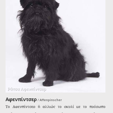
Ράτσα Αφενπίντσερ
Αφενπίντσερ
/
Affenpinscher
Το Αφενπίντσερ ή αλλιώς το σκυλί με το πρόσωπο
μαιμούς, είναι γνωστό και αγαπητό από τους γερμανούς