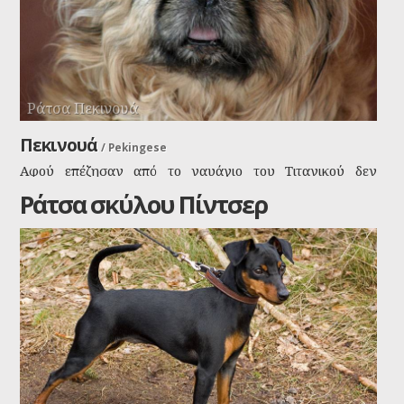
Ράτσα Πεκινουά
Πεκινουά
/
Pekingese
Αφού επέζησαν από το ναυάγιο του Τιτανικού δεν
φοβούνται τίποτα τα πεκινουά που έχουν εξαπλωθεί
Ράτσα σκύλου Πίντσερ
ταχύτατα σε όλο το κόσμο. Στην αρχή η φυλή
δημιουργήθηκε για τις κυρίες των κινέζων
αυτοκρατόρων, κυρίως για τις γυναίκες και την
αυτοκράτειρα. Τώρα το έχουμε και εμείς οι κοινοί θνητοί.