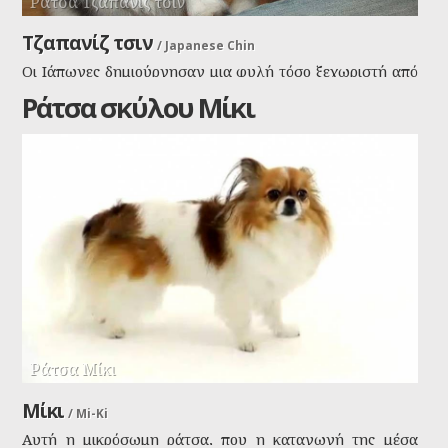
Ράτσα Τζαπανίζ τσιν
Τζαπανίζ τσιν
/
Japanese Chin
Οι Ιάπωνες δημιούργησαν μια φυλή τόσο ξεχωριστή από
τα άλλα σκυλιά, που στην Ιαπωνία, θεωρήθηκε σκυλί
Ράτσα σκύλου Μίκι
εργασίας, βοηθός ζώων, ενώ η ιαπωνική ράτσα Chin
είναι αυστηρά για ευχάριστη συντροφιά ανθρώπων.
Ράτσα Μίκι
Μίκι
/
Mi-Ki
Αυτή η μικρόσωμη ράτσα, που η καταγωγή της μέσα