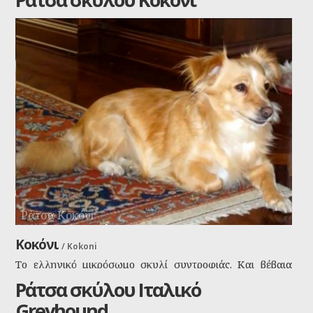
φύλακας γιατί είναι πολύ επιφυλακτικός με τους ξένους.
Μια ζωγραφιά να το βλέπεις και σαν ψεύτικο πάνω σε
ένα μαξιλαράκι στο καναπέ μας.
Ράτσα Κοκόνι
Κοκόνι
/
Kokoni
Το ελληνικό μικρόσωμο σκυλί συντροφιάς. Και βέβαια
έχουμε, το κοκόνι. Είναι τόσο χαριτωμένο και έξυπνο που
Ράτσα σκύλου Ιταλικό
δεν το διάλεξαν τυχαία οι προγονοί μας για συντροφιά
Greyhound