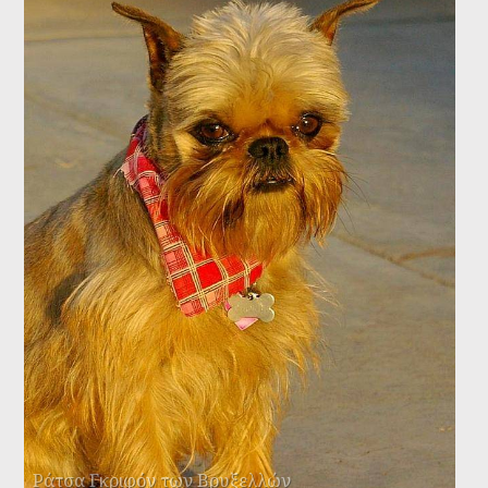
Ράτσα Γκριφόν των Βρυξελλών