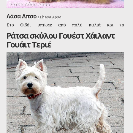
Ράτσα Λάσα Απσο
Λάσα Απσο
/
Lhasa Apso
Στο Θιβέτ υπήρχε από πολύ παλιά και το
χρησιμοποιούσαν σαν συνοδό και σαν φύλακα σε ναούς
Ράτσα σκύλου Γουέστ Χάιλαντ
και σπίτια και ήταν πολύ αγαπητό σε μοναχούς και
Γουάιτ Τεριέ
ευγενείς.