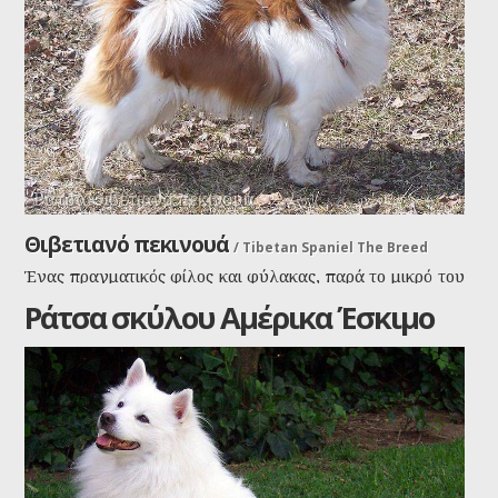
Ράτσα Θιβετιανό πεκινουά
Θιβετιανό πεκινουά
/
Tibetan Spaniel The Breed
Ένας πραγματικός φίλος και φύλακας, παρά το μικρό του
μέγεθος. Θα σας ειδοποιήσει με όλα τα μέσα που διαθέτει,
Ράτσα σκύλου Αμέρικα Έσκιμο
φωνή, κούνημα ουράς, πόδια ακόμα και ελαφρό
δάγκωμα, ότι κάτι δεν πάει καλά και ίσως ότι
κινδυνεύετε. Απίθανο σκυλί παρά το μικρό του μέγεθος
και πανέξυπνο.