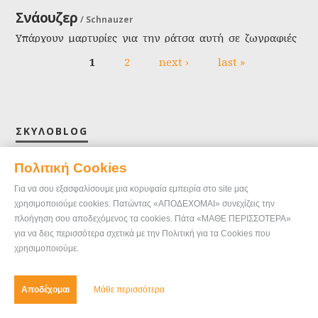
Σνάουζερ
/
Schnauzer
Υπάρχουν μαρτυρίες για την ράτσα αυτή σε ζωγραφιές
του 16ου αιώνα. Είναι το πιο μικρό και το πιο δημοφιλές
1
2
next ›
last »
από τα Σνάουζερ. Χρησιμοποιήθηκε στην εξολόθρευση
Pages
τρωκτικών και σαν κατοικίδιο.
ΣΚΥΛΟBLOG
Πολιτική Cookies
Για να σου εξασφαλίσουμε μια κορυφαία εμπειρία στο site μας
χρησιμοποιούμε cookies. Πατώντας «ΑΠΟΔΕΧΟΜΑΙ» συνεχίζεις την
πλοήγηση σου αποδεχόμενος τα cookies. Πάτα «ΜΑΘΕ ΠΕΡΙΣΣΟΤΕΡΑ»
για να δεις περισσότερα σχετικά με την Πολιτική για τα Cookies που
χρησιμοποιούμε.
Χρήσιμες συμβουλές για την εκπαίδευση σκύλων
Αποδέχομαι
Μάθε περισσότερα