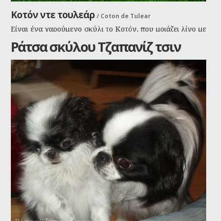
Κοτόν ντε τουλεάρ
/
Coton de Tulear
Είναι ένα χαρούμενο σκύλι το Κοτόν, που μοιάζει λίγο με
τα γνωστά μας γκριφόν. Η ουρά του είναι πλούσια σε
Ράτσα σκύλου Τζαπανίζ τσιν
τρίχωμα και γυρίζει προς τα πάνω. Δεν παρουσιάζει
ιδιαίτερες ιατρικές αδυναμίες και ζεί πάνω από 20 χρόνια.