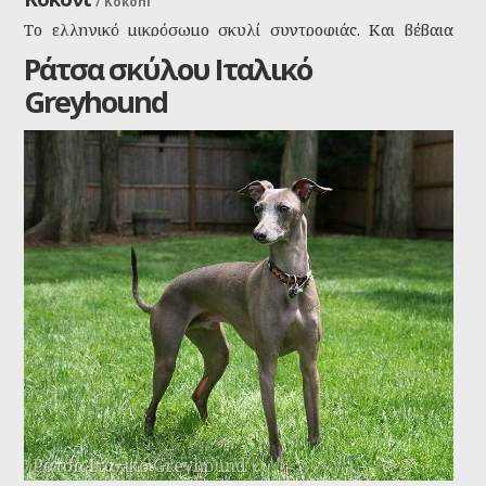
/
Kokoni
Το ελληνικό μικρόσωμο σκυλί συντροφιάς. Και βέβαια
έχουμε, το κοκόνι. Είναι τόσο χαριτωμένο και έξυπνο που
Ράτσα σκύλου Ιταλικό
δεν το διάλεξαν τυχαία οι προγονοί μας για συντροφιά
Greyhound
στα σπίτια τους. Πάντα χαρούμενο, ανεξάρτητο και
φουντωτό που δεν έχει να ζηλέψει τίποτα από το
πεκινουά ή ένα τεριέ.
Ράτσα Ιταλικό Greyhound