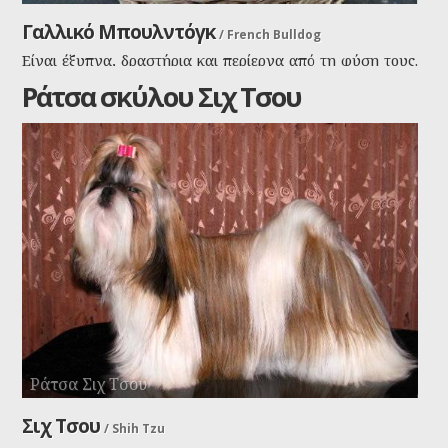
Γαλλικό Μπουλντόγκ
/
French Bulldog
Είναι έξυπνα, δραστήρια και περίεργα από τη φύση τους.
Αν και είναι σκύλοι συντροφιάς, μπορούν άνετα να είναι
Ράτσα σκύλου Σιχ Τσου
και φύλακες και θα ειδοποιήσουν σε κάθε κίνδυνο προς
την οικογένεια.
Ράτσα Σιχ Τσου
Σιχ Τσου
/
Shih Tzu