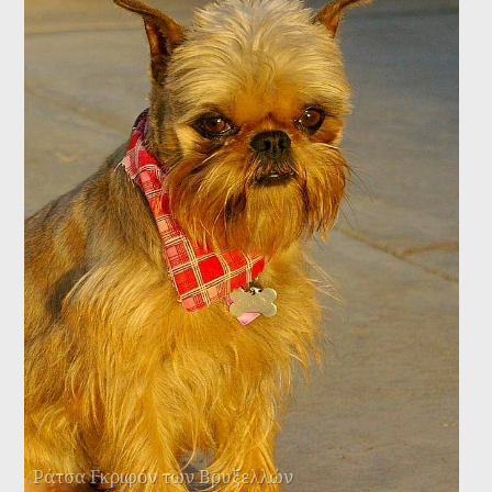
Ράτσα Γκριφόν των Βρυξελλών