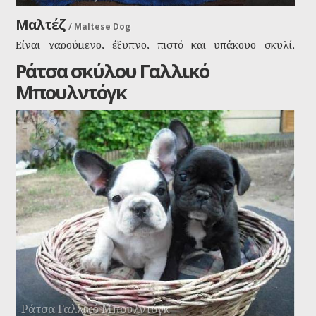
Μαλτέζ
/
Maltese Dog
Είναι χαρούμενο, έξυπνο, πιστό και υπάκουο σκυλί,
αφοσιωμένο στον ιδιοκτήτη και την οικογένεια. Μπορεί
Ράτσα σκύλου Γαλλικό
να συνυπάρξει εύκολα με άλλα κατοικίδια.
Μπουλντόγκ
Ράτσα Γαλλικό Μπουλντόγκ