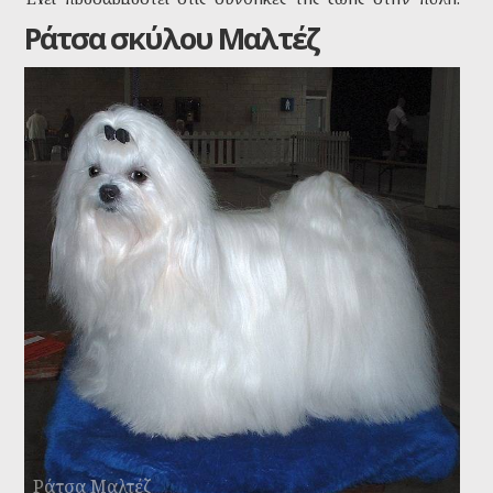
Κοιμάται μέσα στο σπίτι, είναι καθαρό, δεν είναι
Ράτσα σκύλου Μαλτέζ
θορυβώδες όσο τα άλλα Τεριέ, έχει ανάγκη μέτριας
ποσότητας τροφής και μια μεγάλη καθημερινή βόλτα
είναι αρκετή για να εκτονωθεί.
Ράτσα Μαλτέζ