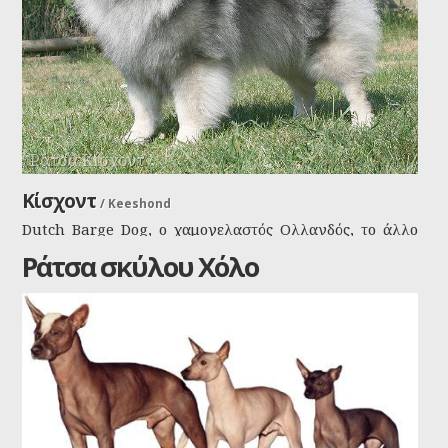
Ράτσα Κίσχοντ
Κίσχοντ
/
Keeshond
Dutch Barge Dog, ο χαμογελαστός Ολλανδός, το άλλο
του όνομα και του ταιριάζει γάντι, δεν νομίζετε; Το
Ράτσα σκύλου Χόλο
ψευδώνυμό του είναι Κις και ανήκει στην οικογένεια των
σπίτς αν και έχει και άλλες διασταυρώσεις στο αίμα του
και στην μορφολογία του. Είναι ένα μεσαίου μεγέθους
σκυλί με μεταξένιο τρίχωμα και στριφογυριστή ουρά.