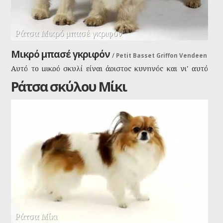
Ράτσα Μικρό μπασέ γκριφόν
Μικρό μπασέ γκριφόν
/
Petit Basset Griffon Vendeen
Αυτό το μικρό σκυλί είναι άριστος κυνηγός και γι' αυτό
ανατράφηκε. Είναι πολύ εξωστρεφής, φιλικός και
Ράτσα σκύλου Μίκι
ανεξάρτητο κυνηγόσκυλο. Παρόλα αυτά κάνει καλή
παρέα στο σπίτι, αρκεί να βγαίνει βόλτα και να τρέχει
ελεύθερο για να εκτονώνει την περίσσια ενέργειά του,
αλλιώς κάνει ζημιές μέσα στο σπίτι.
Ράτσα Μίκι