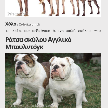
Ράτσα Χόλο
Χόλο
/
Xoloitzcuintli
Το Χόλο, μια μεξικάνικη άτριχη φυλή σκύλου, που
βρέθηκε εδώ και πάρα πάρα πολλά χρόνια στο Μεξικό,
Ράτσα σκύλου Αγγλικό
την συναντάμε σε τρία μεγέθη και πολλές φορές όχι
Μπουλντόγκ
εντελώς άτριχο αλλά με μια επικάλυψη κοντής τρίχας.
Βρέθηκε σε αρχαίες τοιχογραφίες και σήμερα είναι ένα
σκυλί συντροφιάς αλλά κάνει και για αγρόκτημα και για
κυνήγι.
Ράτσα Αγγλικό Μπουλντόγκ