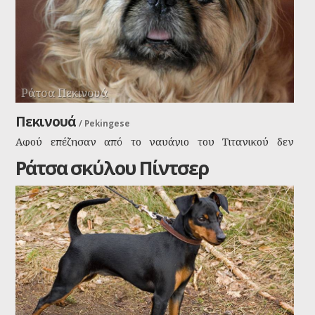
Ράτσα Πεκινουά
Πεκινουά
/
Pekingese
Αφού επέζησαν από το ναυάγιο του Τιτανικού δεν
φοβούνται τίποτα τα πεκινουά που έχουν εξαπλωθεί
Ράτσα σκύλου Πίντσερ
ταχύτατα σε όλο το κόσμο. Στην αρχή η φυλή
δημιουργήθηκε για τις κυρίες των κινέζων
αυτοκρατόρων, κυρίως για τις γυναίκες και την
αυτοκράτειρα. Τώρα το έχουμε και εμείς οι κοινοί θνητοί.