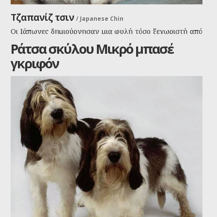
Τζαπανίζ τσιν
/
Japanese Chin
Οι Ιάπωνες δημιούργησαν μια φυλή τόσο ξεχωριστή από
τα άλλα σκυλιά, που στην Ιαπωνία, θεωρήθηκε σκυλί
Ράτσα σκύλου Μικρό μπασέ
εργασίας, βοηθός ζώων, ενώ η ιαπωνική ράτσα Chin
γκριφόν
είναι αυστηρά για ευχάριστη συντροφιά ανθρώπων.