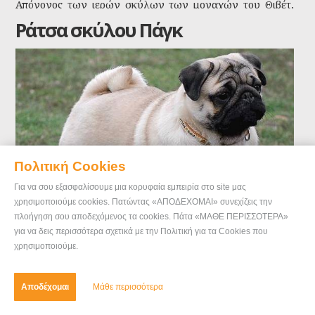
Απόγονος των ιερών σκύλων των μοναχών του Θιβέτ,
που θεωρούσαν ότι διώχνει τα κακά πνεύματα, το Σιχ
Ράτσα σκύλου Πάγκ
Τσου σήμερα είναι ένα από τα πιο αγαπημένα μικρόσωμα
κατοικίδια.
Πολιτική Cookies
Για να σου εξασφαλίσουμε μια κορυφαία εμπειρία στο site μας
χρησιμοποιούμε cookies. Πατώντας «ΑΠΟΔΕΧΟΜΑΙ» συνεχίζεις την
πλοήγηση σου αποδεχόμενος τα cookies. Πάτα «ΜΑΘΕ ΠΕΡΙΣΣΟΤΕΡΑ»
για να δεις περισσότερα σχετικά με την Πολιτική για τα Cookies που
χρησιμοποιούμε.
Ράτσα Πάγκ
Αποδέχομαι
Μάθε περισσότερα
Πάγκ
/
Pug