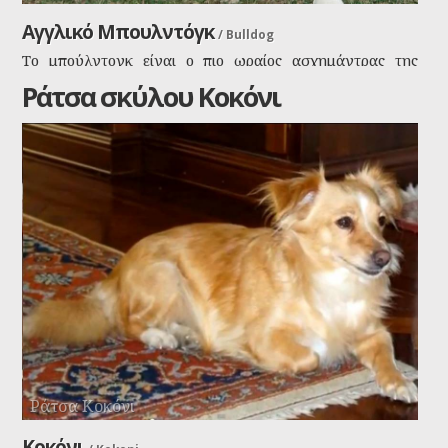
Αγγλικό Μπουλντόγκ
/
Bulldog
Το μπούλντογκ είναι ο πιο ωραίος ασχημάντρας της
υφηλίου. Απίθανος σε εκφράσεις και ροχαλητό, λόγω της
Ράτσα σκύλου Κοκόνι
μύτης του, πάντα σε ακολουθεί κατά πόδας και έτοιμος
να σε υπερασπιστεί. Αλλά βαριέται εύκολα και πάντα
είναι για αυτόν "ώρα για έναν υπνάκο".
Ράτσα Κοκόνι
Κοκόνι