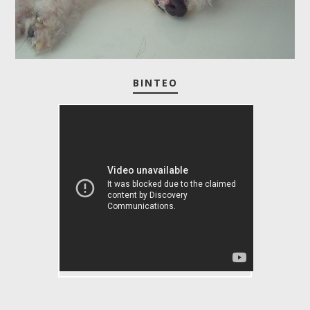
ΒΊΝΤΕΟ
ByRAVCAUWYI