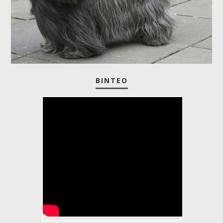
ΒΊΝΤΕΟ
Skye Terrier part1