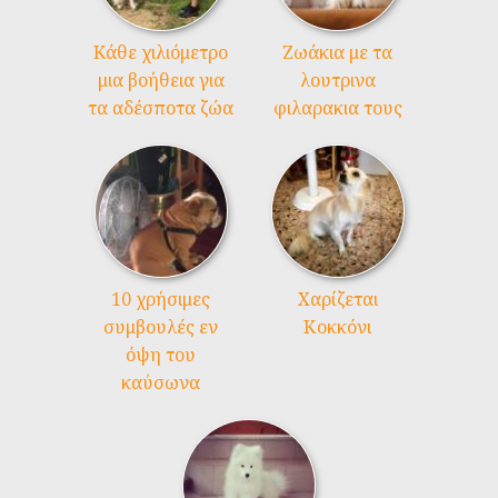
Kάθε χιλιόμετρο
Ζωάκια με τα
μια βοήθεια για
λουτρινα
τα αδέσποτα ζώα
φιλαρακια τους
10 χρήσιμες
Χαρίζεται
συμβουλές εν
Κοκκόνι
όψη του
καύσωνα