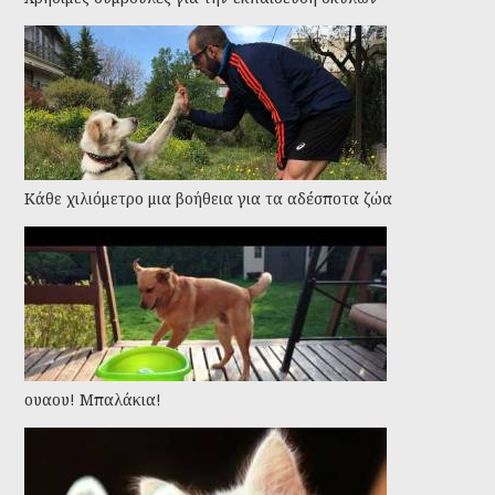
Kάθε χιλιόμετρο μια βοήθεια για τα αδέσποτα ζώα
ουαου! Μπαλάκια!