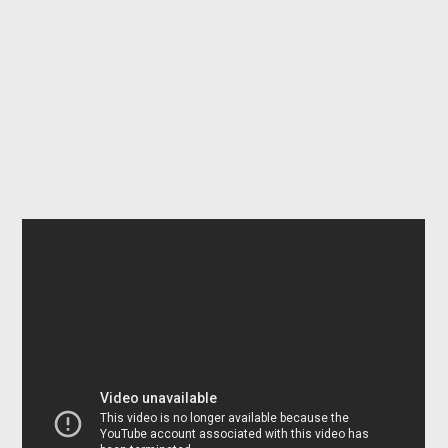
Cats knocking shit over