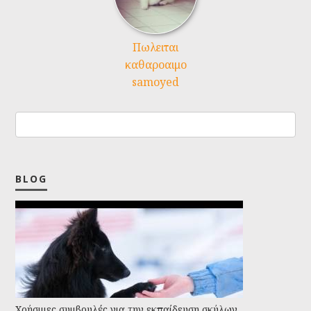
Πωλειται
καθαροαιμο
samoyed
BLOG
Χρήσιμες συμβουλές για την εκπαίδευση σκύλων