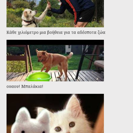
Kάθε χιλιόμετρο μια βοήθεια για τα αδέσποτα ζώα
ουαου! Μπαλάκια!