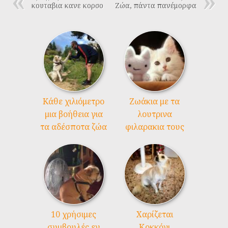
κουταβια κανε κορσο
Ζώα, πάντα πανέμορφα
Kάθε χιλιόμετρο
Ζωάκια με τα
μια βοήθεια για
λουτρινα
τα αδέσποτα ζώα
φιλαρακια τους
10 χρήσιμες
Χαρίζεται
συμβουλές εν
Κοκκόνι