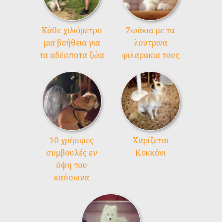
Kάθε χιλιόμετρο
Ζωάκια με τα
μια βοήθεια για
λουτρινα
τα αδέσποτα ζώα
φιλαρακια τους
10 χρήσιμες
Χαρίζεται
συμβουλές εν
Κοκκόνι
όψη του
καύσωνα