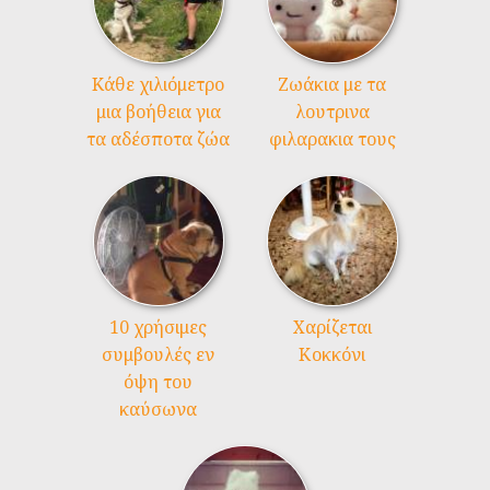
Kάθε χιλιόμετρο
Ζωάκια με τα
μια βοήθεια για
λουτρινα
τα αδέσποτα ζώα
φιλαρακια τους
10 χρήσιμες
Χαρίζεται
συμβουλές εν
Κοκκόνι
όψη του
καύσωνα