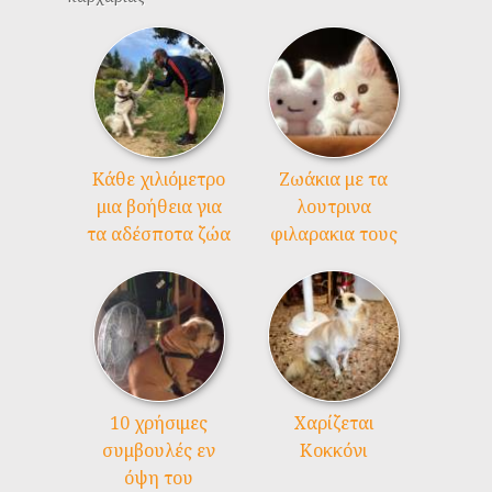
Kάθε χιλιόμετρο
Ζωάκια με τα
μια βοήθεια για
λουτρινα
τα αδέσποτα ζώα
φιλαρακια τους
10 χρήσιμες
Χαρίζεται
συμβουλές εν
Κοκκόνι
όψη του