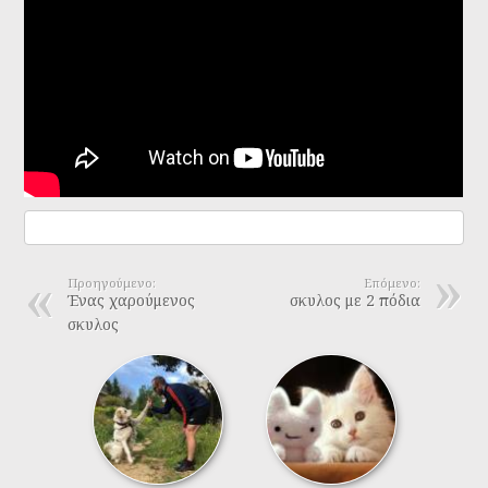
Προηγούμενο:
Επόμενο:
Ένας χαρούμενος
σκυλος με 2 πόδια
σκυλος