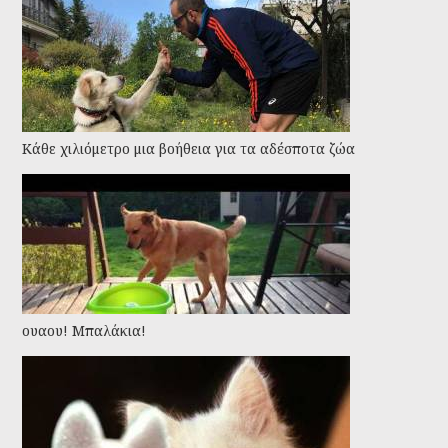
Kάθε χιλιόμετρο μια βοήθεια για τα αδέσποτα ζώα
ουαου! Μπαλάκια!