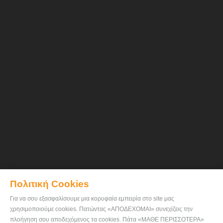
Πολιτική Cookies
Για να σου εξασφαλίσουμε μια κορυφαία εμπειρία στο site μας
χρησιμοποιούμε cookies. Πατώντας «ΑΠΟΔΕΧΟΜΑΙ» συνεχίζεις την
πλοήγηση σου αποδεχόμενος τα cookies. Πάτα «ΜΑΘΕ ΠΕΡΙΣΣΟΤΕΡΑ»