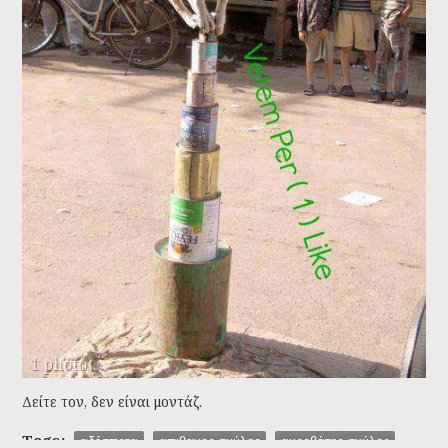
1 photo
Δείτε τον, δεν είναι μοντάζ.
Tags:
αδέσποτα
απιθανος σκύλος
ακροβάτης σκύλος