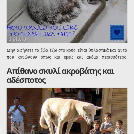
1 photo
Μην αφήνετε τα ζώα έξω στο κρύο, είναι θυλαστικά και αυτά
που κρυώνουν όπως και εμείς και ακόμα περισσότερο.
Ανοίχτε την πόρτα του σπιτιού σας και δώστε τους μιά γωνιά
Απίθανο σκυλί ακροβάτης και
δίπλα στη φωτιά σας.
αδέσποτος
Tags:
Χειμώνας
κρύο
ζώα έξω στο κρύο
αδέσποτα