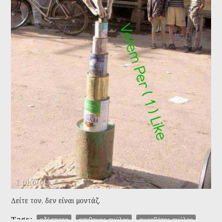
1 photo
Δείτε τον, δεν είναι μοντάζ.
Tags:
αδέσποτα
απιθανος σκύλος
ακροβάτης σκύλος