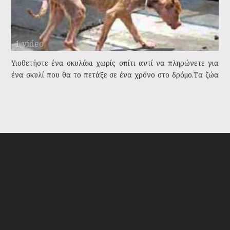
1 video
Υιοθετήστε ένα σκυλάκι χωρίς σπίτι αντί να πληρώνετε για
ένα σκυλί που θα το πετάξε σε ένα χρόνο στο δρόμο.Τα ζώα
δεν είναι παιχνίδια ,ούτε δώρα εορτών.
Tags:
κακαποίηση
αδέσποτα
σκυλιά
γάτες
υοθεσία αδέσποτου σκύλου