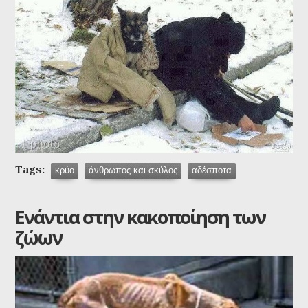
1 photo
Tags:
κρύο
άνθρωπος και σκύλος
αδέσποτα
Ενάντια στην κακοποίηση των
ζώων