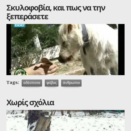
Σκυλοφοβία, και πως να την
ξεπεράσετε
1 video
Tags:
αδέσποτα
φόβος
άνθρωποι
Χωρίς σχόλια