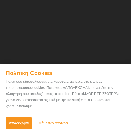
Πολιτική Cookies
Για να σου εξασφαλίσουμε μια κορυφαία εμπειρία στο site μας
χρησιμοποιούμε cookies. Πατώντας «ΑΠΟΔΕΧΟΜΑΙ» συνεχίζεις την
πλοήγηση σου αποδεχόμενος τα cookies. Πάτα «ΜΑΘΕ ΠΕΡΙΣΣΟΤΕΡΑ»
για να δεις περισσότερα σχετικά με την Πολιτική για τα Cookies που
χρησιμοποιούμε.
Αποδέχομαι
Μάθε περισσότερα
Eπικοινωνία
Πολιτική Cookies
-
ratses.gr © 2026